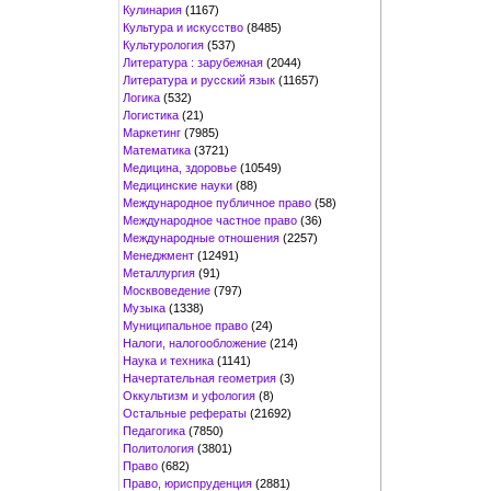
Кулинария
(1167)
Культура и искусство
(8485)
Культурология
(537)
Литература : зарубежная
(2044)
Литература и русский язык
(11657)
Логика
(532)
Логистика
(21)
Маркетинг
(7985)
Математика
(3721)
Медицина, здоровье
(10549)
Медицинские науки
(88)
Международное публичное право
(58)
Международное частное право
(36)
Международные отношения
(2257)
Менеджмент
(12491)
Металлургия
(91)
Москвоведение
(797)
Музыка
(1338)
Муниципальное право
(24)
Налоги, налогообложение
(214)
Наука и техника
(1141)
Начертательная геометрия
(3)
Оккультизм и уфология
(8)
Остальные рефераты
(21692)
Педагогика
(7850)
Политология
(3801)
Право
(682)
Право, юриспруденция
(2881)