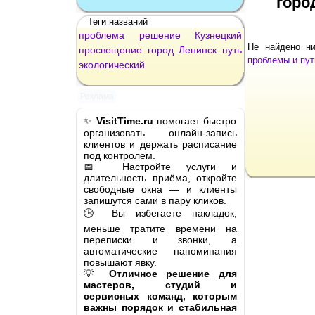
горо
Теги названий
проблема
решение
Кузнецкий
Не найдено н
просвещение
город
Ленинск
путь
проблемы и пут
экологический
Реклама
✨
VisitTime.ru
помогает быстро
организовать онлайн-запись
клиентов и держать расписание
под контролем.
📅 Настройте услуги и
длительность приёма, откройте
свободные окна — и клиенты
запишутся сами в пару кликов.
🕒 Вы избегаете накладок,
меньше тратите времени на
переписки и звонки, а
автоматические напоминания
повышают явку.
💡
Отличное решение для
мастеров, студий и
сервисных команд, которым
важны порядок и стабильная