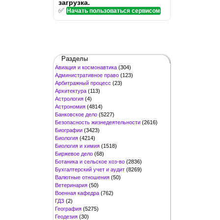
загрузка.
✅
Начать пользоваться сервисом
Разделы
Авиация и космонавтика
(304)
Административное право
(123)
Арбитражный процесс
(23)
Архитектура
(113)
Астрология
(4)
Астрономия
(4814)
Банковское дело
(5227)
Безопасность жизнедеятельности
(2616)
Биографии
(3423)
Биология
(4214)
Биология и химия
(1518)
Биржевое дело
(68)
Ботаника и сельское хоз-во
(2836)
Бухгалтерский учет и аудит
(8269)
Валютные отношения
(50)
Ветеринария
(50)
Военная кафедра
(762)
ГДЗ
(2)
География
(5275)
Геодезия
(30)