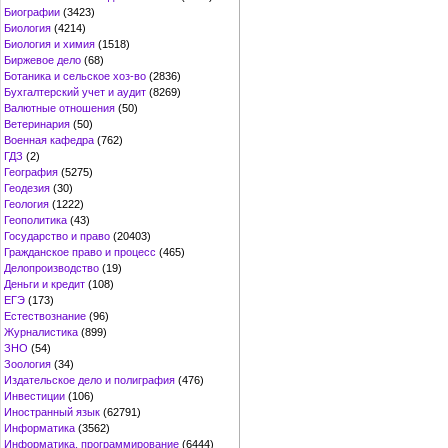
Биографии
(3423)
Биология
(4214)
Биология и химия
(1518)
Биржевое дело
(68)
Ботаника и сельское хоз-во
(2836)
Бухгалтерский учет и аудит
(8269)
Валютные отношения
(50)
Ветеринария
(50)
Военная кафедра
(762)
ГДЗ
(2)
География
(5275)
Геодезия
(30)
Геология
(1222)
Геополитика
(43)
Государство и право
(20403)
Гражданское право и процесс
(465)
Делопроизводство
(19)
Деньги и кредит
(108)
ЕГЭ
(173)
Естествознание
(96)
Журналистика
(899)
ЗНО
(54)
Зоология
(34)
Издательское дело и полиграфия
(476)
Инвестиции
(106)
Иностранный язык
(62791)
Информатика
(3562)
Информатика, программирование
(6444)