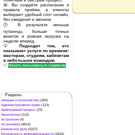
понятный и быстрый процесс.
📅 Вы создаёте расписание и
правила приёма, а клиенты
выбирают удобный слот онлайн,
без ожидания и звонков.
🕒 В результате меньше
путаницы, больше точных
визитов и ровная загрузка на
неделю вперёд.
💡
Подходит тем, кто
оказывает услуги по времени:
мастерам, студиям, кабинетам
и небольшим командам.
✅
Начать пользоваться сервисом
Разделы
Авиация и космонавтика
(304)
Административное право
(123)
Арбитражный процесс
(23)
Архитектура
(113)
Астрология
(4)
Астрономия
(4814)
Банковское дело
(5227)
Безопасность жизнедеятельности
(2616)