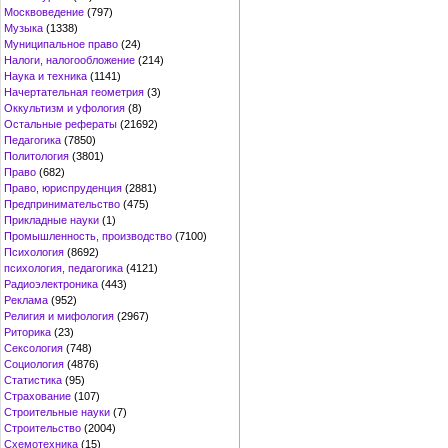
Москвоведение
(797)
Музыка
(1338)
Муниципальное право
(24)
Налоги, налогообложение
(214)
Наука и техника
(1141)
Начертательная геометрия
(3)
Оккультизм и уфология
(8)
Остальные рефераты
(21692)
Педагогика
(7850)
Политология
(3801)
Право
(682)
Право, юриспруденция
(2881)
Предпринимательство
(475)
Прикладные науки
(1)
Промышленность, производство
(7100)
Психология
(8692)
психология, педагогика
(4121)
Радиоэлектроника
(443)
Реклама
(952)
Религия и мифология
(2967)
Риторика
(23)
Сексология
(748)
Социология
(4876)
Статистика
(95)
Страхование
(107)
Строительные науки
(7)
Строительство
(2004)
Схемотехника
(15)