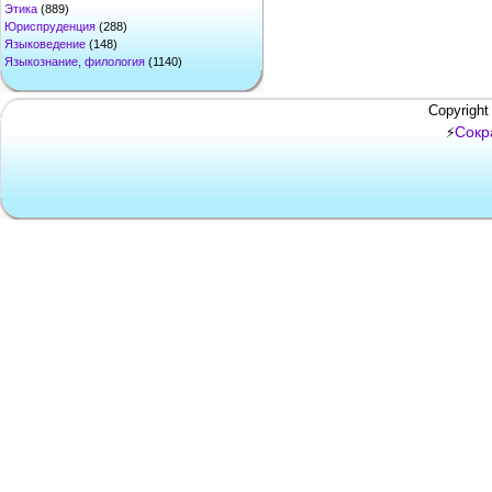
Этика
(889)
Юриспруденция
(288)
Языковедение
(148)
Языкознание, филология
(1140)
Copyright
Сокр
⚡