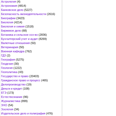
Астрология
(4)
Астрономия
(4814)
Банковское дело
(5227)
Безопасность жизнедеятельности
(2616)
Биографии
(3423)
Биология
(4214)
Биология и химия
(1518)
Биржевое дело
(68)
Ботаника и сельское хоз-во
(2836)
Бухгалтерский учет и аудит
(8269)
Валютные отношения
(50)
Ветеринария
(50)
Военная кафедра
(762)
ГДЗ
(2)
География
(5275)
Геодезия
(30)
Геология
(1222)
Геополитика
(43)
Государство и право
(20403)
Гражданское право и процесс
(465)
Делопроизводство
(19)
Деньги и кредит
(108)
ЕГЭ
(173)
Естествознание
(96)
Журналистика
(899)
ЗНО
(54)
Зоология
(34)
Издательское дело и полиграфия
(476)