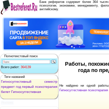
Банк рефератов содержит более 364 тыся
психологии, экономике, менеджменту, фило
английскому.
Полнотекстовый поиск
Работы, похожие
Всего работ:
364139
года по пр
Теги названий
Гипносуггестивный
семестр
Не найдено ни одной работ
предмет
год
первый
психотерапия
Гипносуггестивная психотерапия
билет
Гипносуггестивная
Реклама