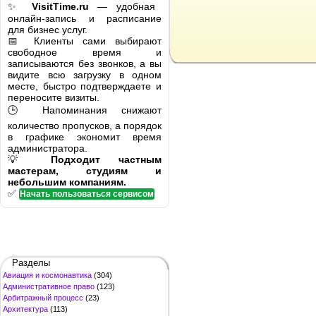
✨
VisitTime.ru
— удобная
онлайн-запись и расписание
для бизнес услуг.
📅 Клиенты сами выбирают
свободное время и
записываются без звонков, а вы
видите всю загрузку в одном
месте, быстро подтверждаете и
переносите визиты.
🕒 Напоминания снижают
количество пропусков, а порядок
в графике экономит время
администратора.
💡
Подходит частным
мастерам, студиям и
небольшим компаниям.
✅
Начать пользоваться сервисом
Разделы
Авиация и космонавтика
(304)
Административное право
(123)
Арбитражный процесс
(23)
Архитектура
(113)