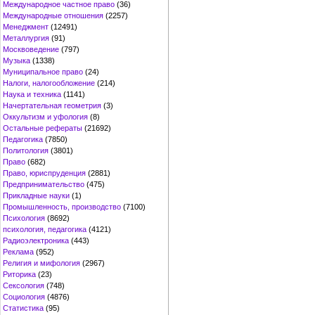
Международное частное право
(36)
Международные отношения
(2257)
Менеджмент
(12491)
Металлургия
(91)
Москвоведение
(797)
Музыка
(1338)
Муниципальное право
(24)
Налоги, налогообложение
(214)
Наука и техника
(1141)
Начертательная геометрия
(3)
Оккультизм и уфология
(8)
Остальные рефераты
(21692)
Педагогика
(7850)
Политология
(3801)
Право
(682)
Право, юриспруденция
(2881)
Предпринимательство
(475)
Прикладные науки
(1)
Промышленность, производство
(7100)
Психология
(8692)
психология, педагогика
(4121)
Радиоэлектроника
(443)
Реклама
(952)
Религия и мифология
(2967)
Риторика
(23)
Сексология
(748)
Социология
(4876)
Статистика
(95)