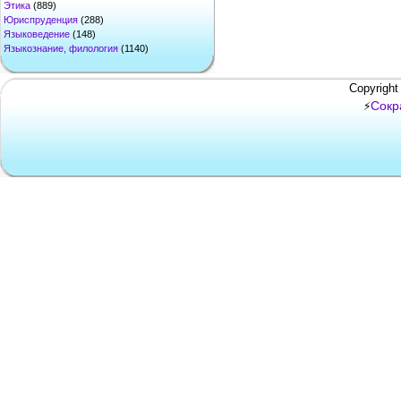
Этика
(889)
Юриспруденция
(288)
Языковедение
(148)
Языкознание, филология
(1140)
Copyright
Сокр
⚡