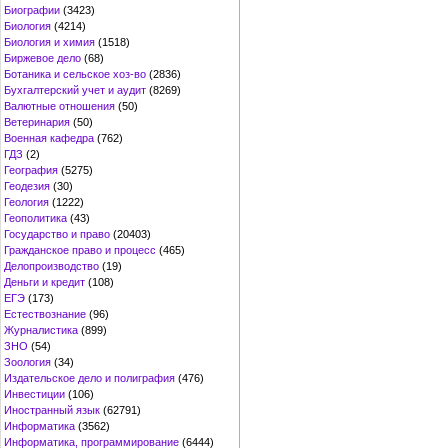
Биографии
(3423)
Биология
(4214)
Биология и химия
(1518)
Биржевое дело
(68)
Ботаника и сельское хоз-во
(2836)
Бухгалтерский учет и аудит
(8269)
Валютные отношения
(50)
Ветеринария
(50)
Военная кафедра
(762)
ГДЗ
(2)
География
(5275)
Геодезия
(30)
Геология
(1222)
Геополитика
(43)
Государство и право
(20403)
Гражданское право и процесс
(465)
Делопроизводство
(19)
Деньги и кредит
(108)
ЕГЭ
(173)
Естествознание
(96)
Журналистика
(899)
ЗНО
(54)
Зоология
(34)
Издательское дело и полиграфия
(476)
Инвестиции
(106)
Иностранный язык
(62791)
Информатика
(3562)
Информатика, программирование
(6444)