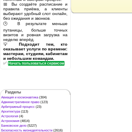
📅 Вы создаёте расписание и
правила приёма, а клиенты
выбирают удобный слот онлайн,
без ожидания и звонков.
🕒 В результате меньше
путаницы, больше точных
визитов и ровная загрузка на
неделю вперёд.
💡
Подходит тем, кто
оказывает услуги по времени:
мастерам, студиям, кабинетам
и небольшим командам.
✅
Начать пользоваться сервисом
Разделы
Авиация и космонавтика
(304)
Административное право
(123)
Арбитражный процесс
(23)
Архитектура
(113)
Астрология
(4)
Астрономия
(4814)
Банковское дело
(5227)
Безопасность жизнедеятельности
(2616)