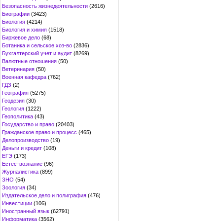
Безопасность жизнедеятельности
(2616)
Биографии
(3423)
Биология
(4214)
Биология и химия
(1518)
Биржевое дело
(68)
Ботаника и сельское хоз-во
(2836)
Бухгалтерский учет и аудит
(8269)
Валютные отношения
(50)
Ветеринария
(50)
Военная кафедра
(762)
ГДЗ
(2)
География
(5275)
Геодезия
(30)
Геология
(1222)
Геополитика
(43)
Государство и право
(20403)
Гражданское право и процесс
(465)
Делопроизводство
(19)
Деньги и кредит
(108)
ЕГЭ
(173)
Естествознание
(96)
Журналистика
(899)
ЗНО
(54)
Зоология
(34)
Издательское дело и полиграфия
(476)
Инвестиции
(106)
Иностранный язык
(62791)
Информатика
(3562)