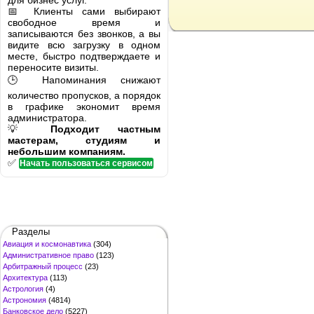
для бизнес услуг.
📅 Клиенты сами выбирают
свободное время и
записываются без звонков, а вы
видите всю загрузку в одном
месте, быстро подтверждаете и
переносите визиты.
🕒 Напоминания снижают
количество пропусков, а порядок
в графике экономит время
администратора.
💡
Подходит частным
мастерам, студиям и
небольшим компаниям.
✅
Начать пользоваться сервисом
Разделы
Авиация и космонавтика
(304)
Административное право
(123)
Арбитражный процесс
(23)
Архитектура
(113)
Астрология
(4)
Астрономия
(4814)
Банковское дело
(5227)