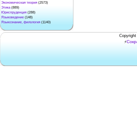
Экономическая теория
(2573)
Этика
(889)
Юриспруденция
(288)
Языковедение
(148)
Языкознание, филология
(1140)
Copyright
Сокр
⚡