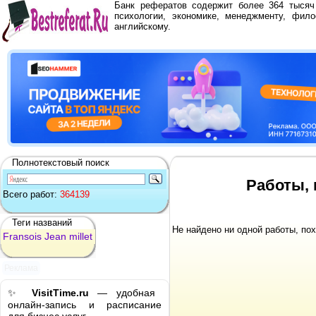
Банк рефератов содержит более 364 тыся
психологии, экономике, менеджменту, фило
английскому.
Полнотекстовый поиск
Работы, п
Всего работ:
364139
Теги названий
Не найдено ни одной работы, по
Fransois
Jean
millet
Реклама
✨
VisitTime.ru
— удобная
онлайн-запись и расписание