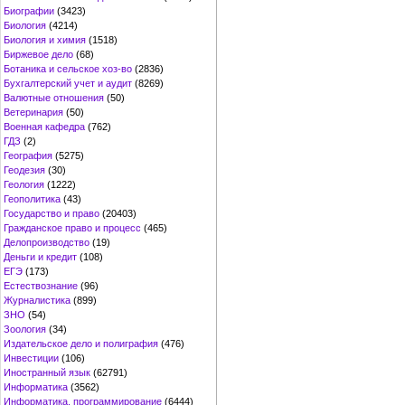
Биографии
(3423)
Биология
(4214)
Биология и химия
(1518)
Биржевое дело
(68)
Ботаника и сельское хоз-во
(2836)
Бухгалтерский учет и аудит
(8269)
Валютные отношения
(50)
Ветеринария
(50)
Военная кафедра
(762)
ГДЗ
(2)
География
(5275)
Геодезия
(30)
Геология
(1222)
Геополитика
(43)
Государство и право
(20403)
Гражданское право и процесс
(465)
Делопроизводство
(19)
Деньги и кредит
(108)
ЕГЭ
(173)
Естествознание
(96)
Журналистика
(899)
ЗНО
(54)
Зоология
(34)
Издательское дело и полиграфия
(476)
Инвестиции
(106)
Иностранный язык
(62791)
Информатика
(3562)
Информатика, программирование
(6444)