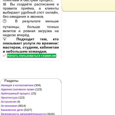
понятный и быстрый процесс.
📅 Вы создаёте расписание и
правила приёма, а клиенты
выбирают удобный слот онлайн,
без ожидания и звонков.
🕒 В результате меньше
путаницы, больше точных
визитов и ровная загрузка на
неделю вперёд.
💡
Подходит тем, кто
оказывает услуги по времени:
мастерам, студиям, кабинетам
и небольшим командам.
✅
Начать пользоваться сервисом
Разделы
Авиация и космонавтика
(304)
Административное право
(123)
Арбитражный процесс
(23)
Архитектура
(113)
Астрология
(4)
Астрономия
(4814)
Банковское дело
(5227)
Безопасность жизнедеятельности
(2616)