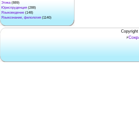
Этика
(889)
Юриспруденция
(288)
Языковедение
(148)
Языкознание, филология
(1140)
Copyright
Сокр
⚡