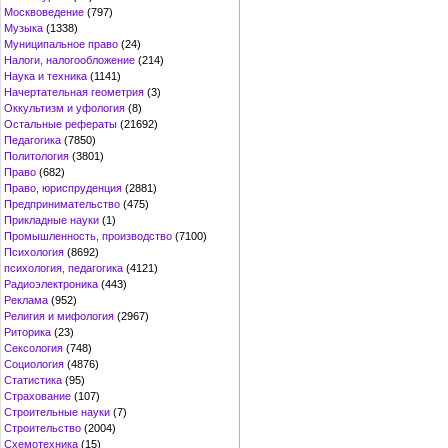
Москвоведение
(797)
Музыка
(1338)
Муниципальное право
(24)
Налоги, налогообложение
(214)
Наука и техника
(1141)
Начертательная геометрия
(3)
Оккультизм и уфология
(8)
Остальные рефераты
(21692)
Педагогика
(7850)
Политология
(3801)
Право
(682)
Право, юриспруденция
(2881)
Предпринимательство
(475)
Прикладные науки
(1)
Промышленность, производство
(7100)
Психология
(8692)
психология, педагогика
(4121)
Радиоэлектроника
(443)
Реклама
(952)
Религия и мифология
(2967)
Риторика
(23)
Сексология
(748)
Социология
(4876)
Статистика
(95)
Страхование
(107)
Строительные науки
(7)
Строительство
(2004)
Схемотехника
(15)