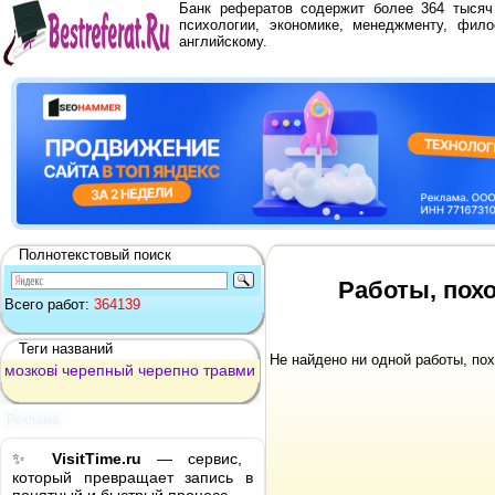
Банк рефератов содержит более 364 тыся
психологии, экономике, менеджменту, фило
английскому.
Полнотекстовый поиск
Работы, пох
Всего работ:
364139
Теги названий
Не найдено ни одной работы, по
мозкові
черепный
черепно
травми
Реклама
✨
VisitTime.ru
— сервис,
который превращает запись в