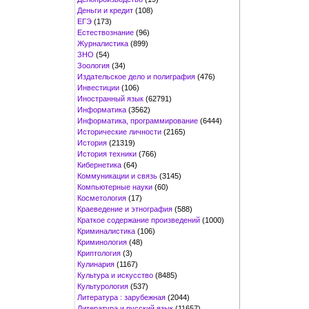
Деньги и кредит
(108)
ЕГЭ
(173)
Естествознание
(96)
Журналистика
(899)
ЗНО
(54)
Зоология
(34)
Издательское дело и полиграфия
(476)
Инвестиции
(106)
Иностранный язык
(62791)
Информатика
(3562)
Информатика, программирование
(6444)
Исторические личности
(2165)
История
(21319)
История техники
(766)
Кибернетика
(64)
Коммуникации и связь
(3145)
Компьютерные науки
(60)
Косметология
(17)
Краеведение и этнография
(588)
Краткое содержание произведений
(1000)
Криминалистика
(106)
Криминология
(48)
Криптология
(3)
Кулинария
(1167)
Культура и искусство
(8485)
Культурология
(537)
Литература : зарубежная
(2044)
Литература и русский язык
(11657)