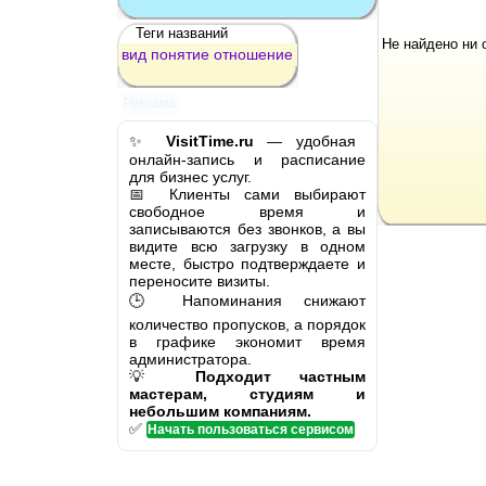
Теги названий
Не найдено ни 
вид
понятие
отношение
Реклама
✨
VisitTime.ru
— удобная
онлайн-запись и расписание
для бизнес услуг.
📅 Клиенты сами выбирают
свободное время и
записываются без звонков, а вы
видите всю загрузку в одном
месте, быстро подтверждаете и
переносите визиты.
🕒 Напоминания снижают
количество пропусков, а порядок
в графике экономит время
администратора.
💡
Подходит частным
мастерам, студиям и
небольшим компаниям.
✅
Начать пользоваться сервисом