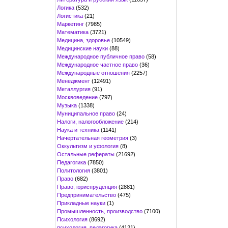
Логика
(532)
Логистика
(21)
Маркетинг
(7985)
Математика
(3721)
Медицина, здоровье
(10549)
Медицинские науки
(88)
Международное публичное право
(58)
Международное частное право
(36)
Международные отношения
(2257)
Менеджмент
(12491)
Металлургия
(91)
Москвоведение
(797)
Музыка
(1338)
Муниципальное право
(24)
Налоги, налогообложение
(214)
Наука и техника
(1141)
Начертательная геометрия
(3)
Оккультизм и уфология
(8)
Остальные рефераты
(21692)
Педагогика
(7850)
Политология
(3801)
Право
(682)
Право, юриспруденция
(2881)
Предпринимательство
(475)
Прикладные науки
(1)
Промышленность, производство
(7100)
Психология
(8692)
психология, педагогика
(4121)