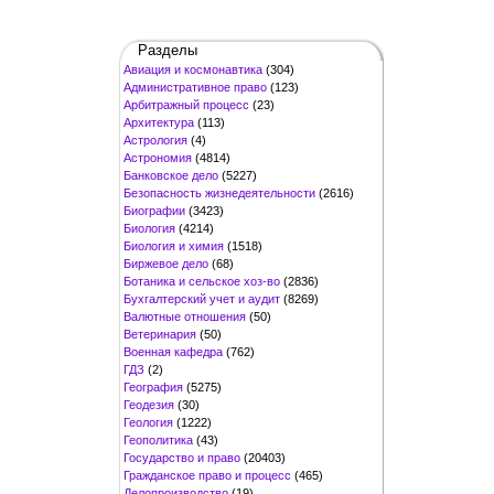
Разделы
Авиация и космонавтика
(304)
Административное право
(123)
Арбитражный процесс
(23)
Архитектура
(113)
Астрология
(4)
Астрономия
(4814)
Банковское дело
(5227)
Безопасность жизнедеятельности
(2616)
Биографии
(3423)
Биология
(4214)
Биология и химия
(1518)
Биржевое дело
(68)
Ботаника и сельское хоз-во
(2836)
Бухгалтерский учет и аудит
(8269)
Валютные отношения
(50)
Ветеринария
(50)
Военная кафедра
(762)
ГДЗ
(2)
География
(5275)
Геодезия
(30)
Геология
(1222)
Геополитика
(43)
Государство и право
(20403)
Гражданское право и процесс
(465)
Делопроизводство
(19)