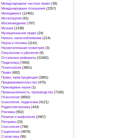
Международное частное право
(36)
Международные отношения
(2257)
Менеджмент
(12491)
Металлургия
(91)
Москвоведение
(797)
Музыка
(1338)
Муниципальное право
(24)
Налоги, налогообложение
(214)
Наука и техника
(1141)
Начертательная геометрия
(3)
Оккультизм и уфология
(8)
Остальные рефераты
(21692)
Педагогика
(7850)
Политология
(3801)
Право
(682)
Право, юриспруденция
(2881)
Предпринимательство
(475)
Прикладные науки
(1)
Промышленность, производство
(7100)
Психология
(8692)
психология, педагогика
(4121)
Радиоэлектроника
(443)
Реклама
(952)
Религия и мифология
(2967)
Риторика
(23)
Сексология
(748)
Социология
(4876)
Статистика
(95)