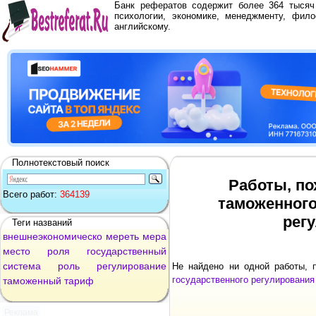
Банк рефератов содержит более 364 тыся
психологии, экономике, менеджменту, фило
английскому.
Полнотекстовый поиск
Работы, по
Всего работ:
364139
таможенного
рег
Теги названий
внешнеэкономическо
мереть
мера
место
роля
государственный
система
роль
регулирование
Не найдено ни одной работы,
государственного регулировани
таможенный
тариф
Реклама