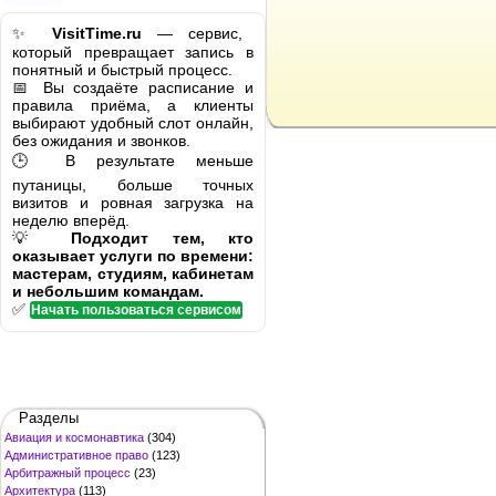
✨
VisitTime.ru
— сервис,
который превращает запись в
понятный и быстрый процесс.
📅 Вы создаёте расписание и
правила приёма, а клиенты
выбирают удобный слот онлайн,
без ожидания и звонков.
🕒 В результате меньше
путаницы, больше точных
визитов и ровная загрузка на
неделю вперёд.
💡
Подходит тем, кто
оказывает услуги по времени:
мастерам, студиям, кабинетам
и небольшим командам.
✅
Начать пользоваться сервисом
Разделы
Авиация и космонавтика
(304)
Административное право
(123)
Арбитражный процесс
(23)
Архитектура
(113)