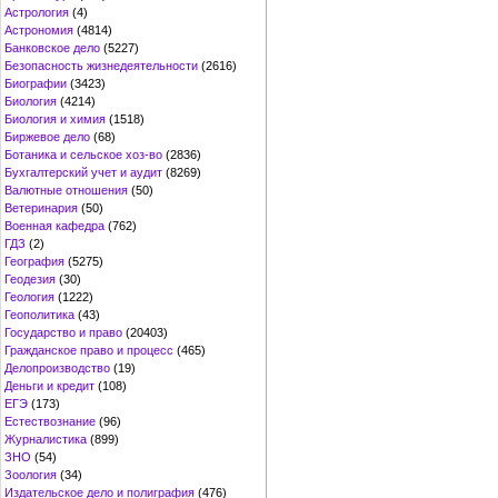
Астрология
(4)
Астрономия
(4814)
Банковское дело
(5227)
Безопасность жизнедеятельности
(2616)
Биографии
(3423)
Биология
(4214)
Биология и химия
(1518)
Биржевое дело
(68)
Ботаника и сельское хоз-во
(2836)
Бухгалтерский учет и аудит
(8269)
Валютные отношения
(50)
Ветеринария
(50)
Военная кафедра
(762)
ГДЗ
(2)
География
(5275)
Геодезия
(30)
Геология
(1222)
Геополитика
(43)
Государство и право
(20403)
Гражданское право и процесс
(465)
Делопроизводство
(19)
Деньги и кредит
(108)
ЕГЭ
(173)
Естествознание
(96)
Журналистика
(899)
ЗНО
(54)
Зоология
(34)
Издательское дело и полиграфия
(476)