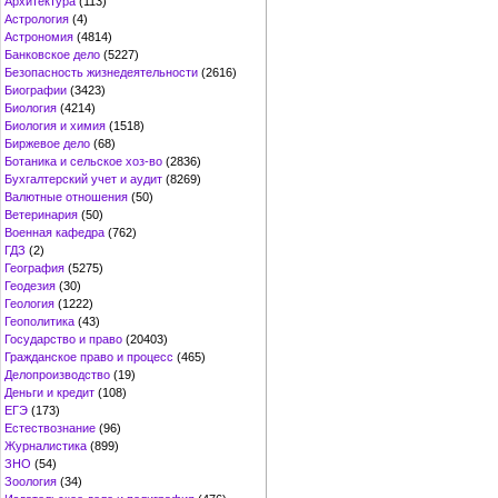
Архитектура
(113)
Астрология
(4)
Астрономия
(4814)
Банковское дело
(5227)
Безопасность жизнедеятельности
(2616)
Биографии
(3423)
Биология
(4214)
Биология и химия
(1518)
Биржевое дело
(68)
Ботаника и сельское хоз-во
(2836)
Бухгалтерский учет и аудит
(8269)
Валютные отношения
(50)
Ветеринария
(50)
Военная кафедра
(762)
ГДЗ
(2)
География
(5275)
Геодезия
(30)
Геология
(1222)
Геополитика
(43)
Государство и право
(20403)
Гражданское право и процесс
(465)
Делопроизводство
(19)
Деньги и кредит
(108)
ЕГЭ
(173)
Естествознание
(96)
Журналистика
(899)
ЗНО
(54)
Зоология
(34)