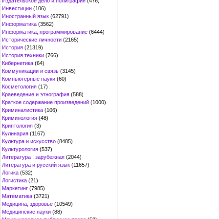
Издательское дело и полиграфия
(476)
Инвестиции
(106)
Иностранный язык
(62791)
Информатика
(3562)
Информатика, программирование
(6444)
Исторические личности
(2165)
История
(21319)
История техники
(766)
Кибернетика
(64)
Коммуникации и связь
(3145)
Компьютерные науки
(60)
Косметология
(17)
Краеведение и этнография
(588)
Краткое содержание произведений
(1000)
Криминалистика
(106)
Криминология
(48)
Криптология
(3)
Кулинария
(1167)
Культура и искусство
(8485)
Культурология
(537)
Литература : зарубежная
(2044)
Литература и русский язык
(11657)
Логика
(532)
Логистика
(21)
Маркетинг
(7985)
Математика
(3721)
Медицина, здоровье
(10549)
Медицинские науки
(88)