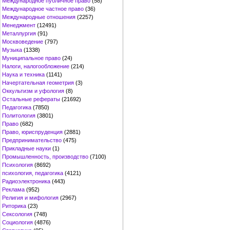
Международное публичное право
(58)
Международное частное право
(36)
Международные отношения
(2257)
Менеджмент
(12491)
Металлургия
(91)
Москвоведение
(797)
Музыка
(1338)
Муниципальное право
(24)
Налоги, налогообложение
(214)
Наука и техника
(1141)
Начертательная геометрия
(3)
Оккультизм и уфология
(8)
Остальные рефераты
(21692)
Педагогика
(7850)
Политология
(3801)
Право
(682)
Право, юриспруденция
(2881)
Предпринимательство
(475)
Прикладные науки
(1)
Промышленность, производство
(7100)
Психология
(8692)
психология, педагогика
(4121)
Радиоэлектроника
(443)
Реклама
(952)
Религия и мифология
(2967)
Риторика
(23)
Сексология
(748)
Социология
(4876)