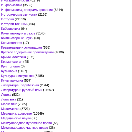
Иностранный язык
(62791)
Информатика
(3562)
Информатика, программирование
(6444)
Исторические личности
(2165)
История
(21319)
История техники
(766)
Кибернетика
(64)
Коммуникации и связь
(3145)
Компьютерные науки
(60)
Косметология
(17)
Краеведение и этнография
(588)
Краткое содержание произведений
(1000)
Криминалистика
(106)
Криминология
(48)
Криптология
(3)
Кулинария
(1167)
Культура и искусство
(8485)
Культурология
(537)
Литература : зарубежная
(2044)
Литература и русский язык
(11657)
Логика
(532)
Логистика
(21)
Маркетинг
(7985)
Математика
(3721)
Медицина, здоровье
(10549)
Медицинские науки
(88)
Международное публичное право
(58)
Международное частное право
(36)