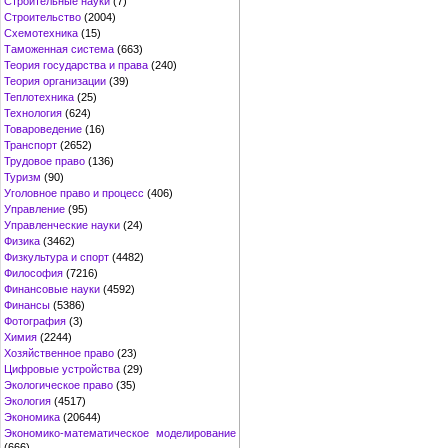
Строительные науки
(7)
Строительство
(2004)
Схемотехника
(15)
Таможенная система
(663)
Теория государства и права
(240)
Теория организации
(39)
Теплотехника
(25)
Технология
(624)
Товароведение
(16)
Транспорт
(2652)
Трудовое право
(136)
Туризм
(90)
Уголовное право и процесс
(406)
Управление
(95)
Управленческие науки
(24)
Физика
(3462)
Физкультура и спорт
(4482)
Философия
(7216)
Финансовые науки
(4592)
Финансы
(5386)
Фотография
(3)
Химия
(2244)
Хозяйственное право
(23)
Цифровые устройства
(29)
Экологическое право
(35)
Экология
(4517)
Экономика
(20644)
Экономико-математическое моделирование
(666)