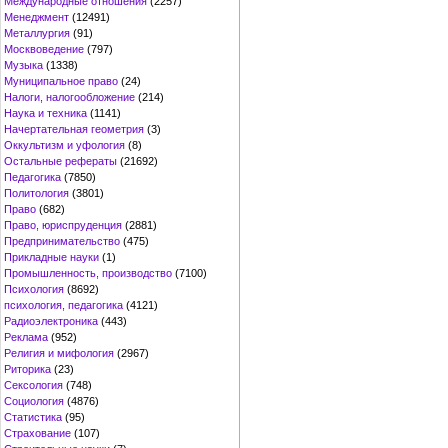
Международные отношения
(2257)
Менеджмент
(12491)
Металлургия
(91)
Москвоведение
(797)
Музыка
(1338)
Муниципальное право
(24)
Налоги, налогообложение
(214)
Наука и техника
(1141)
Начертательная геометрия
(3)
Оккультизм и уфология
(8)
Остальные рефераты
(21692)
Педагогика
(7850)
Политология
(3801)
Право
(682)
Право, юриспруденция
(2881)
Предпринимательство
(475)
Прикладные науки
(1)
Промышленность, производство
(7100)
Психология
(8692)
психология, педагогика
(4121)
Радиоэлектроника
(443)
Реклама
(952)
Религия и мифология
(2967)
Риторика
(23)
Сексология
(748)
Социология
(4876)
Статистика
(95)
Страхование
(107)