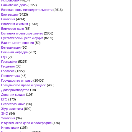
Астрономия
(4814)
Банковское дело
(5227)
Безопасность жизнедеятельности
(2616)
Биографии
(3423)
Биология
(4214)
Биология и химия
(1518)
Биржевое дело
(68)
Ботаника и сельское хоз-во
(2836)
Бухгалтерский учет и аудит
(8269)
Валютные отношения
(50)
Ветеринария
(50)
Военная кафедра
(762)
ГДЗ
(2)
География
(5275)
Геодезия
(30)
Геология
(1222)
Геополитика
(43)
Государство и право
(20403)
Гражданское право и процесс
(465)
Делопроизводство
(19)
Деньги и кредит
(108)
ЕГЭ
(173)
Естествознание
(96)
Журналистика
(899)
ЗНО
(54)
Зоология
(34)
Издательское дело и полиграфия
(476)
Инвестиции
(106)