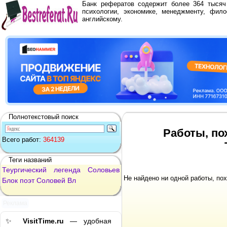
Банк рефератов содержит более 364 тыся
психологии, экономике, менеджменту, фило
английскому.
Полнотекстовый поиск
Работы, по
Всего работ:
364139
Теги названий
Теургический
легенда
Соловьев
Не найдено ни одной работы, по
Блок
поэт
Соловей
Вл
Реклама
✨
VisitTime.ru
— удобная