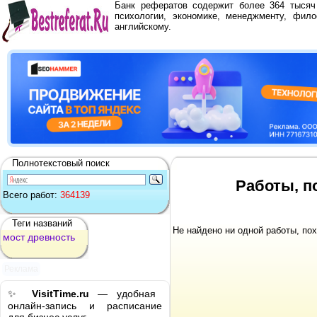
Банк рефератов содержит более 364 тыся
психологии, экономике, менеджменту, фило
английскому.
Полнотекстовый поиск
Работы, п
Всего работ:
364139
Теги названий
Не найдено ни одной работы, по
мост
древность
Реклама
✨
VisitTime.ru
— удобная
онлайн-запись и расписание