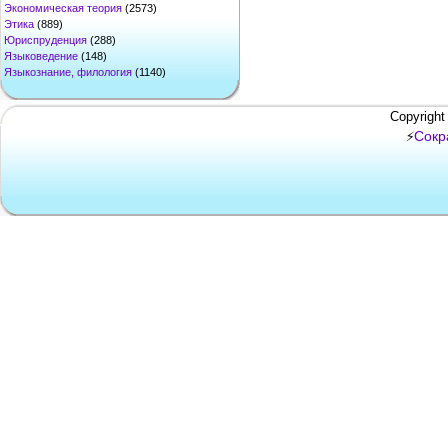
Экономическая теория
(2573)
Этика
(889)
Юриспруденция
(288)
Языковедение
(148)
Языкознание, филология
(1140)
Copyright
Сокр
⚡