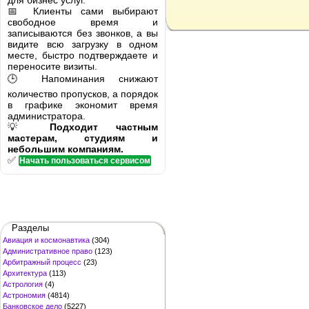
для бизнес услуг.
📅 Клиенты сами выбирают
свободное время и
записываются без звонков, а вы
видите всю загрузку в одном
месте, быстро подтверждаете и
переносите визиты.
🕒 Напоминания снижают
количество пропусков, а порядок
в графике экономит время
администратора.
💡
Подходит частным
мастерам, студиям и
небольшим компаниям.
✅
Начать пользоваться сервисом
Разделы
Авиация и космонавтика
(304)
Административное право
(123)
Арбитражный процесс
(23)
Архитектура
(113)
Астрология
(4)
Астрономия
(4814)
Банковское дело
(5227)