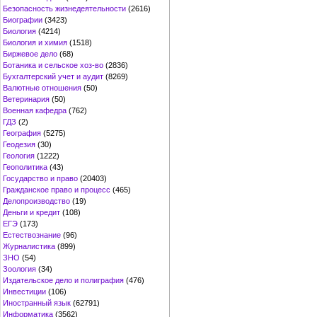
Безопасность жизнедеятельности
(2616)
Биографии
(3423)
Биология
(4214)
Биология и химия
(1518)
Биржевое дело
(68)
Ботаника и сельское хоз-во
(2836)
Бухгалтерский учет и аудит
(8269)
Валютные отношения
(50)
Ветеринария
(50)
Военная кафедра
(762)
ГДЗ
(2)
География
(5275)
Геодезия
(30)
Геология
(1222)
Геополитика
(43)
Государство и право
(20403)
Гражданское право и процесс
(465)
Делопроизводство
(19)
Деньги и кредит
(108)
ЕГЭ
(173)
Естествознание
(96)
Журналистика
(899)
ЗНО
(54)
Зоология
(34)
Издательское дело и полиграфия
(476)
Инвестиции
(106)
Иностранный язык
(62791)
Информатика
(3562)