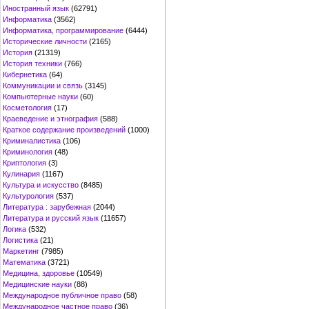
Иностранный язык
(62791)
Информатика
(3562)
Информатика, программирование
(6444)
Исторические личности
(2165)
История
(21319)
История техники
(766)
Кибернетика
(64)
Коммуникации и связь
(3145)
Компьютерные науки
(60)
Косметология
(17)
Краеведение и этнография
(588)
Краткое содержание произведений
(1000)
Криминалистика
(106)
Криминология
(48)
Криптология
(3)
Кулинария
(1167)
Культура и искусство
(8485)
Культурология
(537)
Литература : зарубежная
(2044)
Литература и русский язык
(11657)
Логика
(532)
Логистика
(21)
Маркетинг
(7985)
Математика
(3721)
Медицина, здоровье
(10549)
Медицинские науки
(88)
Международное публичное право
(58)
Международное частное право
(36)