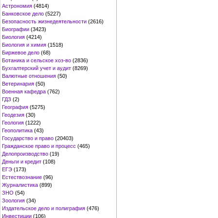
Астрономия
(4814)
Банковское дело
(5227)
Безопасность жизнедеятельности
(2616)
Биографии
(3423)
Биология
(4214)
Биология и химия
(1518)
Биржевое дело
(68)
Ботаника и сельское хоз-во
(2836)
Бухгалтерский учет и аудит
(8269)
Валютные отношения
(50)
Ветеринария
(50)
Военная кафедра
(762)
ГДЗ
(2)
География
(5275)
Геодезия
(30)
Геология
(1222)
Геополитика
(43)
Государство и право
(20403)
Гражданское право и процесс
(465)
Делопроизводство
(19)
Деньги и кредит
(108)
ЕГЭ
(173)
Естествознание
(96)
Журналистика
(899)
ЗНО
(54)
Зоология
(34)
Издательское дело и полиграфия
(476)
Инвестиции
(106)