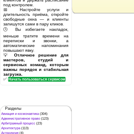
клиентов и держать расписание
под контролем.
📅 Настройте услуги и
длительность приёма, откройте
свободные окна — и клиенты
запишутся сами в пару кликов.
🕒 Вы избегаете накладок,
меньше тратите времени на
переписки и звонки, а
автоматические напоминания
повышают явку.
💡
Отличное решение для
мастеров, студий и
сервисных команд, которым
важны порядок и стабильная
загрузка.
✅
Начать пользоваться сервисом
Разделы
Авиация и космонавтика
(304)
Административное право
(123)
Арбитражный процесс
(23)
Архитектура
(113)
Астрология
(4)