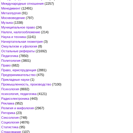
Международные отношения
(2257)
Менеджмент
(12491)
Металлургия
(91)
Москвоведение
(797)
Музыка
(1338)
Муниципальное право
(24)
Налоги, налогообложение
(214)
Наука и техника
(1141)
Начертательная геометрия
(3)
Оккультизм и уфология
(8)
Остальные рефераты
(21692)
Педагогика
(7850)
Политология
(3801)
Право
(682)
Право, юриспруденция
(2881)
Предпринимательство
(475)
Прикладные науки
(1)
Промышленность, производство
(7100)
Психология
(8692)
психология, педагогика
(4121)
Радиоэлектроника
(443)
Реклама
(952)
Религия и мифология
(2967)
Риторика
(23)
Сексология
(748)
Социология
(4876)
Статистика
(95)
Страхование
(107)