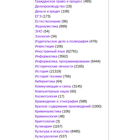
Гражданское право и процесс
(465)
Делопроизводство
(19)
Деньги и кредит
(108)
ЕГЭ
(173)
Естествознание
(96)
Журналистика
(899)
ЗНО
(54)
Зоология
(34)
Издательское дело и полиграфия
(476)
Инвестиции
(106)
Иностранный язык
(62791)
Информатика
(3562)
Информатика, программирование
(6444)
Исторические личности
(2165)
История
(21319)
История техники
(766)
Кибернетика
(64)
Коммуникации и связь
(3145)
Компьютерные науки
(60)
Косметология
(17)
Краеведение и этнография
(588)
Краткое содержание произведений
(1000)
Криминалистика
(106)
Криминология
(48)
Криптология
(3)
Кулинария
(1167)
Культура и искусство
(8485)
Культурология
(537)