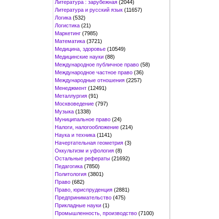
Литература : зарубежная
(2044)
Литература и русский язык
(11657)
Логика
(532)
Логистика
(21)
Маркетинг
(7985)
Математика
(3721)
Медицина, здоровье
(10549)
Медицинские науки
(88)
Международное публичное право
(58)
Международное частное право
(36)
Международные отношения
(2257)
Менеджмент
(12491)
Металлургия
(91)
Москвоведение
(797)
Музыка
(1338)
Муниципальное право
(24)
Налоги, налогообложение
(214)
Наука и техника
(1141)
Начертательная геометрия
(3)
Оккультизм и уфология
(8)
Остальные рефераты
(21692)
Педагогика
(7850)
Политология
(3801)
Право
(682)
Право, юриспруденция
(2881)
Предпринимательство
(475)
Прикладные науки
(1)
Промышленность, производство
(7100)