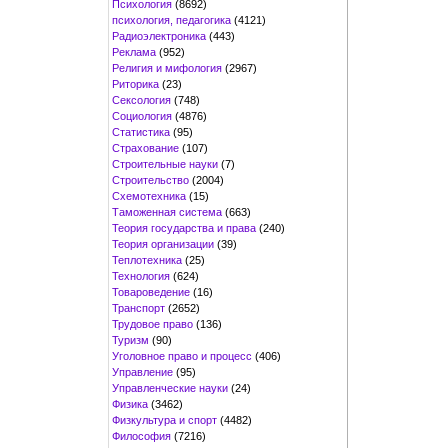
Психология
(8692)
психология, педагогика
(4121)
Радиоэлектроника
(443)
Реклама
(952)
Религия и мифология
(2967)
Риторика
(23)
Сексология
(748)
Социология
(4876)
Статистика
(95)
Страхование
(107)
Строительные науки
(7)
Строительство
(2004)
Схемотехника
(15)
Таможенная система
(663)
Теория государства и права
(240)
Теория организации
(39)
Теплотехника
(25)
Технология
(624)
Товароведение
(16)
Транспорт
(2652)
Трудовое право
(136)
Туризм
(90)
Уголовное право и процесс
(406)
Управление
(95)
Управленческие науки
(24)
Физика
(3462)
Физкультура и спорт
(4482)
Философия
(7216)