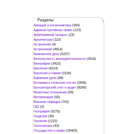
Разделы
Авиация и космонавтика
(304)
Административное право
(123)
Арбитражный процесс
(23)
Архитектура
(113)
Астрология
(4)
Астрономия
(4814)
Банковское дело
(5227)
Безопасность жизнедеятельности
(2616)
Биографии
(3423)
Биология
(4214)
Биология и химия
(1518)
Биржевое дело
(68)
Ботаника и сельское хоз-во
(2836)
Бухгалтерский учет и аудит
(8269)
Валютные отношения
(50)
Ветеринария
(50)
Военная кафедра
(762)
ГДЗ
(2)
География
(5275)
Геодезия
(30)
Геология
(1222)
Геополитика
(43)
Государство и право
(20403)