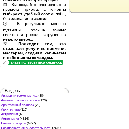
понятный и быстрый процесс.
📅 Вы создаёте расписание и
правила приёма, а клиенты
выбирают удобный слот онлайн,
без ожидания и звонков.
🕒 В результате меньше
путаницы, больше точных
визитов и ровная загрузка на
неделю вперёд.
💡
Подходит тем, кто
оказывает услуги по времени:
мастерам, студиям, кабинетам
и небольшим командам.
✅
Начать пользоваться сервисом
Разделы
Авиация и космонавтика
(304)
Административное право
(123)
Арбитражный процесс
(23)
Архитектура
(113)
Астрология
(4)
Астрономия
(4814)
Банковское дело
(5227)
Безопасность жизнедеятельности
(2616)