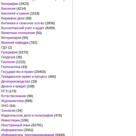
Биографии
(3423)
Биология
(4214)
Биология и химия
(1518)
Биржевое дело
(68)
Ботаника и сельское хоз-во
(2836)
Бухгалтерский учет и аудит
(8269)
Валютные отношения
(50)
Ветеринария
(50)
Военная кафедра
(762)
ГДЗ
(2)
География
(5275)
Геодезия
(30)
Геология
(1222)
Геополитика
(43)
Государство и право
(20403)
Гражданское право и процесс
(465)
Делопроизводство
(19)
Деньги и кредит
(108)
ЕГЭ
(173)
Естествознание
(96)
Журналистика
(899)
ЗНО
(54)
Зоология
(34)
Издательское дело и полиграфия
(476)
Инвестиции
(106)
Иностранный язык
(62791)
Информатика
(3562)
Информатика, программирование
(6444)