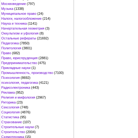
Москвоведение
(797)
Музыка
(1338)
Муниципальное право
(24)
Налоги, налогообложение
(214)
Наука и техника
(1141)
Начертательная геометрия
(3)
Оккультизм и уфология
(8)
Остальные рефераты
(21692)
Педагогика
(7850)
Политология
(3801)
Право
(682)
Право, юриспруденция
(2881)
Предпринимательство
(475)
Прикладные науки
(1)
Промышленность, производство
(7100)
Психология
(8692)
психология, педагогика
(4121)
Радиоэлектроника
(443)
Реклама
(952)
Религия и мифология
(2967)
Риторика
(23)
Сексология
(748)
Социология
(4876)
Статистика
(95)
Страхование
(107)
Строительные науки
(7)
Строительство
(2004)
Схемотехника
(15)