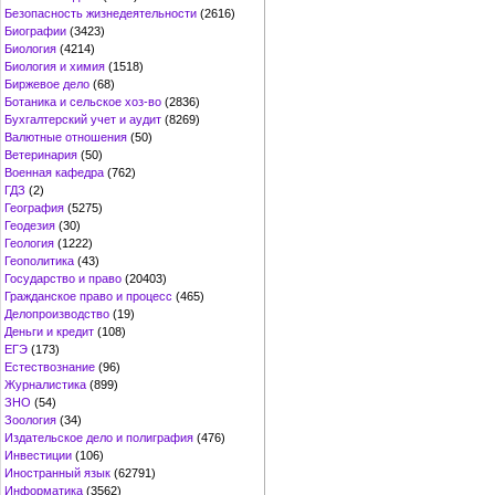
Безопасность жизнедеятельности
(2616)
Биографии
(3423)
Биология
(4214)
Биология и химия
(1518)
Биржевое дело
(68)
Ботаника и сельское хоз-во
(2836)
Бухгалтерский учет и аудит
(8269)
Валютные отношения
(50)
Ветеринария
(50)
Военная кафедра
(762)
ГДЗ
(2)
География
(5275)
Геодезия
(30)
Геология
(1222)
Геополитика
(43)
Государство и право
(20403)
Гражданское право и процесс
(465)
Делопроизводство
(19)
Деньги и кредит
(108)
ЕГЭ
(173)
Естествознание
(96)
Журналистика
(899)
ЗНО
(54)
Зоология
(34)
Издательское дело и полиграфия
(476)
Инвестиции
(106)
Иностранный язык
(62791)
Информатика
(3562)