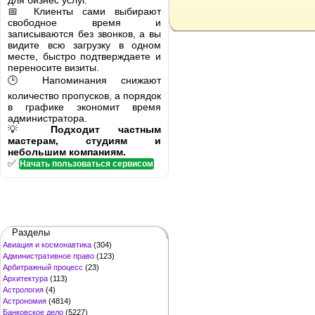
для бизнес услуг.
📅 Клиенты сами выбирают
свободное время и
записываются без звонков, а вы
видите всю загрузку в одном
месте, быстро подтверждаете и
переносите визиты.
🕒 Напоминания снижают
количество пропусков, а порядок
в графике экономит время
администратора.
💡
Подходит частным
мастерам, студиям и
небольшим компаниям.
✅
Начать пользоваться сервисом
Разделы
Авиация и космонавтика
(304)
Административное право
(123)
Арбитражный процесс
(23)
Архитектура
(113)
Астрология
(4)
Астрономия
(4814)
Банковское дело
(5227)