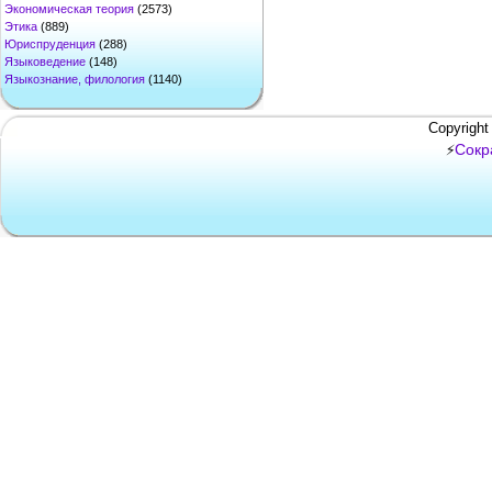
Экономическая теория
(2573)
Этика
(889)
Юриспруденция
(288)
Языковедение
(148)
Языкознание, филология
(1140)
Copyright
Сокр
⚡