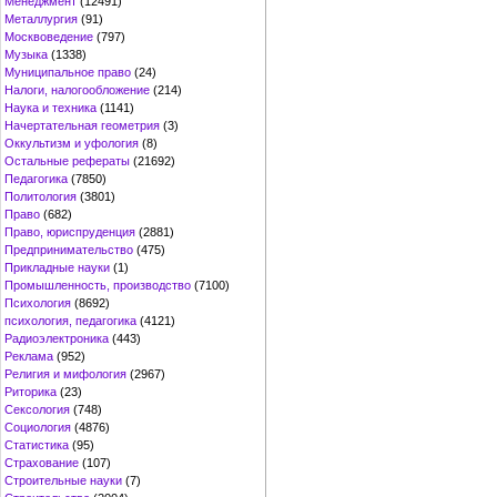
Менеджмент
(12491)
Металлургия
(91)
Москвоведение
(797)
Музыка
(1338)
Муниципальное право
(24)
Налоги, налогообложение
(214)
Наука и техника
(1141)
Начертательная геометрия
(3)
Оккультизм и уфология
(8)
Остальные рефераты
(21692)
Педагогика
(7850)
Политология
(3801)
Право
(682)
Право, юриспруденция
(2881)
Предпринимательство
(475)
Прикладные науки
(1)
Промышленность, производство
(7100)
Психология
(8692)
психология, педагогика
(4121)
Радиоэлектроника
(443)
Реклама
(952)
Религия и мифология
(2967)
Риторика
(23)
Сексология
(748)
Социология
(4876)
Статистика
(95)
Страхование
(107)
Строительные науки
(7)