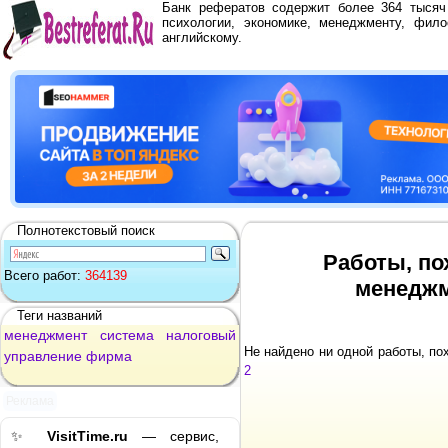
Банк рефератов содержит более 364 тыся
психологии, экономике, менеджменту, фило
английскому.
Полнотекстовый поиск
Работы, по
Всего работ:
364139
менеджм
Теги названий
менеджмент
система
налоговый
Не найдено ни одной работы, п
управление
фирма
2
Реклама
✨
VisitTime.ru
— сервис,