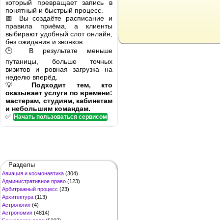
который превращает запись в
понятный и быстрый процесс.
📅 Вы создаёте расписание и
правила приёма, а клиенты
выбирают удобный слот онлайн,
без ожидания и звонков.
🕒 В результате меньше
путаницы, больше точных
визитов и ровная загрузка на
неделю вперёд.
💡
Подходит тем, кто
оказывает услуги по времени:
мастерам, студиям, кабинетам
и небольшим командам.
✅
Начать пользоваться сервисом
Разделы
Авиация и космонавтика
(304)
Административное право
(123)
Арбитражный процесс
(23)
Архитектура
(113)
Астрология
(4)
Астрономия
(4814)