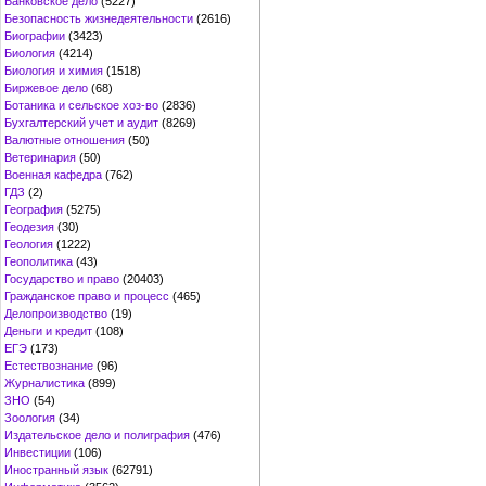
Банковское дело
(5227)
Безопасность жизнедеятельности
(2616)
Биографии
(3423)
Биология
(4214)
Биология и химия
(1518)
Биржевое дело
(68)
Ботаника и сельское хоз-во
(2836)
Бухгалтерский учет и аудит
(8269)
Валютные отношения
(50)
Ветеринария
(50)
Военная кафедра
(762)
ГДЗ
(2)
География
(5275)
Геодезия
(30)
Геология
(1222)
Геополитика
(43)
Государство и право
(20403)
Гражданское право и процесс
(465)
Делопроизводство
(19)
Деньги и кредит
(108)
ЕГЭ
(173)
Естествознание
(96)
Журналистика
(899)
ЗНО
(54)
Зоология
(34)
Издательское дело и полиграфия
(476)
Инвестиции
(106)
Иностранный язык
(62791)