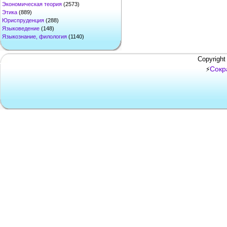
Экономическая теория
(2573)
Этика
(889)
Юриспруденция
(288)
Языковедение
(148)
Языкознание, филология
(1140)
Copyright
Сокр
⚡