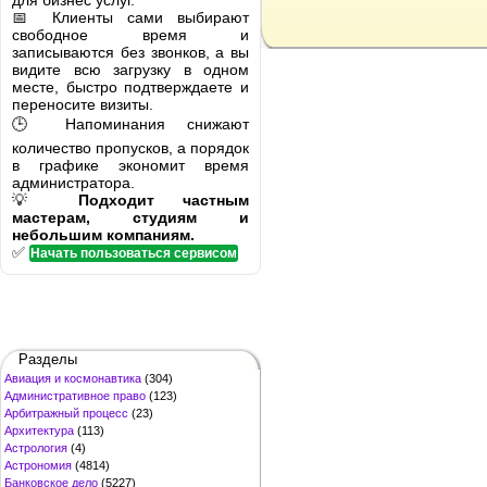
для бизнес услуг.
📅 Клиенты сами выбирают
свободное время и
записываются без звонков, а вы
видите всю загрузку в одном
месте, быстро подтверждаете и
переносите визиты.
🕒 Напоминания снижают
количество пропусков, а порядок
в графике экономит время
администратора.
💡
Подходит частным
мастерам, студиям и
небольшим компаниям.
✅
Начать пользоваться сервисом
Разделы
Авиация и космонавтика
(304)
Административное право
(123)
Арбитражный процесс
(23)
Архитектура
(113)
Астрология
(4)
Астрономия
(4814)
Банковское дело
(5227)