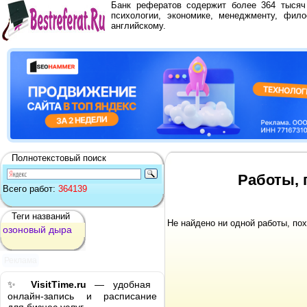
Банк рефератов содержит более 364 тыся
психологии, экономике, менеджменту, фило
английскому.
Полнотекстовый поиск
Работы, 
Всего работ:
364139
Теги названий
Не найдено ни одной работы, по
озоновый
дыра
Реклама
✨
VisitTime.ru
— удобная
онлайн-запись и расписание