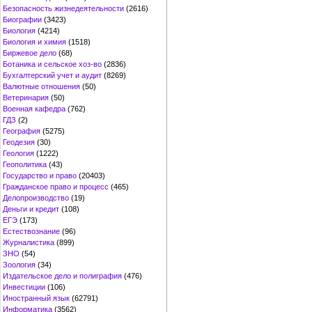
Безопасность жизнедеятельности
(2616)
Биографии
(3423)
Биология
(4214)
Биология и химия
(1518)
Биржевое дело
(68)
Ботаника и сельское хоз-во
(2836)
Бухгалтерский учет и аудит
(8269)
Валютные отношения
(50)
Ветеринария
(50)
Военная кафедра
(762)
ГДЗ
(2)
География
(5275)
Геодезия
(30)
Геология
(1222)
Геополитика
(43)
Государство и право
(20403)
Гражданское право и процесс
(465)
Делопроизводство
(19)
Деньги и кредит
(108)
ЕГЭ
(173)
Естествознание
(96)
Журналистика
(899)
ЗНО
(54)
Зоология
(34)
Издательское дело и полиграфия
(476)
Инвестиции
(106)
Иностранный язык
(62791)
Информатика
(3562)