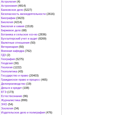
Астрология
(4)
Астрономия
(4814)
Банковское дело
(5227)
Безопасность жизнедеятельности
(2616)
Биографии
(3423)
Биология
(4214)
Биология и химия
(1518)
Биржевое дело
(68)
Ботаника и сельское хоз-во
(2836)
Бухгалтерский учет и аудит
(8269)
Валютные отношения
(50)
Ветеринария
(50)
Военная кафедра
(762)
ГДЗ
(2)
География
(5275)
Геодезия
(30)
Геология
(1222)
Геополитика
(43)
Государство и право
(20403)
Гражданское право и процесс
(465)
Делопроизводство
(19)
Деньги и кредит
(108)
ЕГЭ
(173)
Естествознание
(96)
Журналистика
(899)
ЗНО
(54)
Зоология
(34)
Издательское дело и полиграфия
(476)