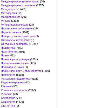
Международное частное право
(36)
Международные отношения
(2257)
Менеджмент
(12491)
Металлургия
(91)
Москвоведение
(797)
Музыка
(1338)
Муниципальное право
(24)
Налоги, налогообложение
(214)
Наука и техника
(1141)
Начертательная геометрия
(3)
Оккультизм и уфология
(8)
Остальные рефераты
(21692)
Педагогика
(7850)
Политология
(3801)
Право
(682)
Право, юриспруденция
(2881)
Предпринимательство
(475)
Прикладные науки
(1)
Промышленность, производство
(7100)
Психология
(8692)
психология, педагогика
(4121)
Радиоэлектроника
(443)
Реклама
(952)
Религия и мифология
(2967)
Риторика
(23)
Сексология
(748)
Социология
(4876)
Статистика
(95)