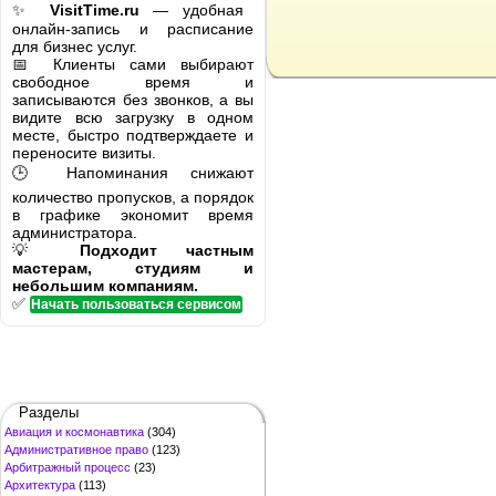
✨
VisitTime.ru
— удобная
онлайн-запись и расписание
для бизнес услуг.
📅 Клиенты сами выбирают
свободное время и
записываются без звонков, а вы
видите всю загрузку в одном
месте, быстро подтверждаете и
переносите визиты.
🕒 Напоминания снижают
количество пропусков, а порядок
в графике экономит время
администратора.
💡
Подходит частным
мастерам, студиям и
небольшим компаниям.
✅
Начать пользоваться сервисом
Разделы
Авиация и космонавтика
(304)
Административное право
(123)
Арбитражный процесс
(23)
Архитектура
(113)