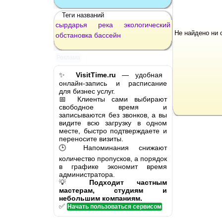
Теги названий
сырдарья
река
экологический
Не найдено ни 
обстановка
бассейн
Реклама
✨
VisitTime.ru
— удобная
онлайн-запись и расписание
для бизнес услуг.
📅 Клиенты сами выбирают
свободное время и
записываются без звонков, а вы
видите всю загрузку в одном
месте, быстро подтверждаете и
переносите визиты.
🕒 Напоминания снижают
количество пропусков, а порядок
в графике экономит время
администратора.
💡
Подходит частным
мастерам, студиям и
небольшим компаниям.
✅
Начать пользоваться сервисом