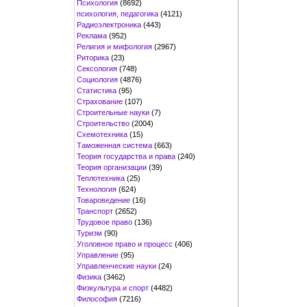
Психология
(8692)
психология, педагогика
(4121)
Радиоэлектроника
(443)
Реклама
(952)
Религия и мифология
(2967)
Риторика
(23)
Сексология
(748)
Социология
(4876)
Статистика
(95)
Страхование
(107)
Строительные науки
(7)
Строительство
(2004)
Схемотехника
(15)
Таможенная система
(663)
Теория государства и права
(240)
Теория организации
(39)
Теплотехника
(25)
Технология
(624)
Товароведение
(16)
Транспорт
(2652)
Трудовое право
(136)
Туризм
(90)
Уголовное право и процесс
(406)
Управление
(95)
Управленческие науки
(24)
Физика
(3462)
Физкультура и спорт
(4482)
Философия
(7216)