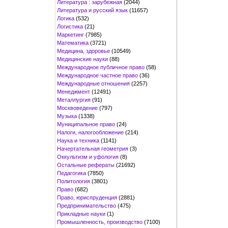
Литература : зарубежная
(2044)
Литература и русский язык
(11657)
Логика
(532)
Логистика
(21)
Маркетинг
(7985)
Математика
(3721)
Медицина, здоровье
(10549)
Медицинские науки
(88)
Международное публичное право
(58)
Международное частное право
(36)
Международные отношения
(2257)
Менеджмент
(12491)
Металлургия
(91)
Москвоведение
(797)
Музыка
(1338)
Муниципальное право
(24)
Налоги, налогообложение
(214)
Наука и техника
(1141)
Начертательная геометрия
(3)
Оккультизм и уфология
(8)
Остальные рефераты
(21692)
Педагогика
(7850)
Политология
(3801)
Право
(682)
Право, юриспруденция
(2881)
Предпринимательство
(475)
Прикладные науки
(1)
Промышленность, производство
(7100)