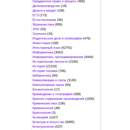
Гражданское право и процесс
(465)
Делопроизводство
(19)
Деньги и кредит
(108)
ЕГЭ
(173)
Естествознание
(96)
Журналистика
(899)
ЗНО
(54)
Зоология
(34)
Издательское дело и полиграфия
(476)
Инвестиции
(106)
Иностранный язык
(62791)
Информатика
(3562)
Информатика, программирование
(6444)
Исторические личности
(2165)
История
(21319)
История техники
(766)
Кибернетика
(64)
Коммуникации и связь
(3145)
Компьютерные науки
(60)
Косметология
(17)
Краеведение и этнография
(588)
Краткое содержание произведений
(1000)
Криминалистика
(106)
Криминология
(48)
Криптология
(3)
Кулинария
(1167)
Культура и искусство
(8485)
Культурология
(537)