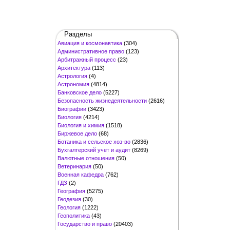
Разделы
Авиация и космонавтика
(304)
Административное право
(123)
Арбитражный процесс
(23)
Архитектура
(113)
Астрология
(4)
Астрономия
(4814)
Банковское дело
(5227)
Безопасность жизнедеятельности
(2616)
Биографии
(3423)
Биология
(4214)
Биология и химия
(1518)
Биржевое дело
(68)
Ботаника и сельское хоз-во
(2836)
Бухгалтерский учет и аудит
(8269)
Валютные отношения
(50)
Ветеринария
(50)
Военная кафедра
(762)
ГДЗ
(2)
География
(5275)
Геодезия
(30)
Геология
(1222)
Геополитика
(43)
Государство и право
(20403)