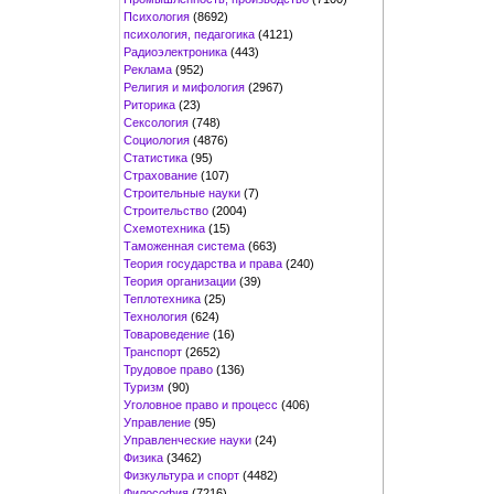
Психология
(8692)
психология, педагогика
(4121)
Радиоэлектроника
(443)
Реклама
(952)
Религия и мифология
(2967)
Риторика
(23)
Сексология
(748)
Социология
(4876)
Статистика
(95)
Страхование
(107)
Строительные науки
(7)
Строительство
(2004)
Схемотехника
(15)
Таможенная система
(663)
Теория государства и права
(240)
Теория организации
(39)
Теплотехника
(25)
Технология
(624)
Товароведение
(16)
Транспорт
(2652)
Трудовое право
(136)
Туризм
(90)
Уголовное право и процесс
(406)
Управление
(95)
Управленческие науки
(24)
Физика
(3462)
Физкультура и спорт
(4482)
Философия
(7216)