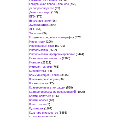
Гражданское право и процесс
(465)
Делопроизводство
(19)
Деньги и кредит
(108)
ЕГЭ
(173)
Естествознание
(96)
Журналистика
(899)
ЗНО
(54)
Зоология
(34)
Издательское дело и полиграфия
(476)
Инвестиции
(106)
Иностранный язык
(62791)
Информатика
(3562)
Информатика, программирование
(6444)
Исторические личности
(2165)
История
(21319)
История техники
(766)
Кибернетика
(64)
Коммуникации и связь
(3145)
Компьютерные науки
(60)
Косметология
(17)
Краеведение и этнография
(588)
Краткое содержание произведений
(1000)
Криминалистика
(106)
Криминология
(48)
Криптология
(3)
Кулинария
(1167)
Культура и искусство
(8485)
Культурология
(537)