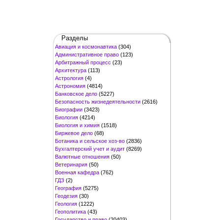
Разделы
Авиация и космонавтика
(304)
Административное право
(123)
Арбитражный процесс
(23)
Архитектура
(113)
Астрология
(4)
Астрономия
(4814)
Банковское дело
(5227)
Безопасность жизнедеятельности
(2616)
Биографии
(3423)
Биология
(4214)
Биология и химия
(1518)
Биржевое дело
(68)
Ботаника и сельское хоз-во
(2836)
Бухгалтерский учет и аудит
(8269)
Валютные отношения
(50)
Ветеринария
(50)
Военная кафедра
(762)
ГДЗ
(2)
География
(5275)
Геодезия
(30)
Геология
(1222)
Геополитика
(43)
Государство и право
(20403)