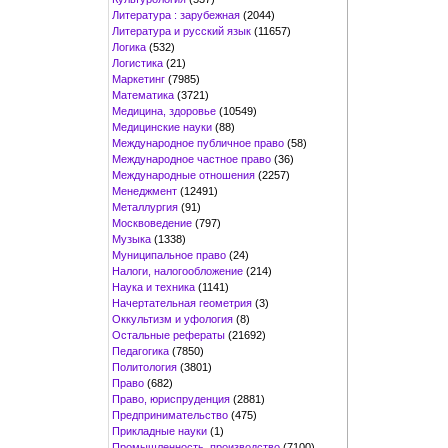
Литература : зарубежная
(2044)
Литература и русский язык
(11657)
Логика
(532)
Логистика
(21)
Маркетинг
(7985)
Математика
(3721)
Медицина, здоровье
(10549)
Медицинские науки
(88)
Международное публичное право
(58)
Международное частное право
(36)
Международные отношения
(2257)
Менеджмент
(12491)
Металлургия
(91)
Москвоведение
(797)
Музыка
(1338)
Муниципальное право
(24)
Налоги, налогообложение
(214)
Наука и техника
(1141)
Начертательная геометрия
(3)
Оккультизм и уфология
(8)
Остальные рефераты
(21692)
Педагогика
(7850)
Политология
(3801)
Право
(682)
Право, юриспруденция
(2881)
Предпринимательство
(475)
Прикладные науки
(1)
Промышленность, производство
(7100)