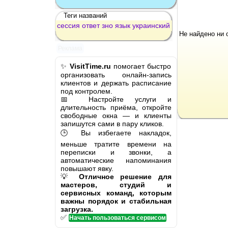
Теги названий
сессия
ответ
зно
язык
украинский
Не найдено ни 
Реклама
✨
VisitTime.ru
помогает быстро
организовать онлайн-запись
клиентов и держать расписание
под контролем.
📅 Настройте услуги и
длительность приёма, откройте
свободные окна — и клиенты
запишутся сами в пару кликов.
🕒 Вы избегаете накладок,
меньше тратите времени на
переписки и звонки, а
автоматические напоминания
повышают явку.
💡
Отличное решение для
мастеров, студий и
сервисных команд, которым
важны порядок и стабильная
загрузка.
✅
Начать пользоваться сервисом