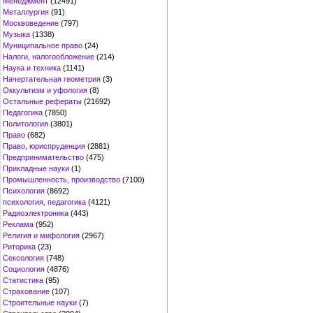
Менеджмент
(12491)
Металлургия
(91)
Москвоведение
(797)
Музыка
(1338)
Муниципальное право
(24)
Налоги, налогообложение
(214)
Наука и техника
(1141)
Начертательная геометрия
(3)
Оккультизм и уфология
(8)
Остальные рефераты
(21692)
Педагогика
(7850)
Политология
(3801)
Право
(682)
Право, юриспруденция
(2881)
Предпринимательство
(475)
Прикладные науки
(1)
Промышленность, производство
(7100)
Психология
(8692)
психология, педагогика
(4121)
Радиоэлектроника
(443)
Реклама
(952)
Религия и мифология
(2967)
Риторика
(23)
Сексология
(748)
Социология
(4876)
Статистика
(95)
Страхование
(107)
Строительные науки
(7)