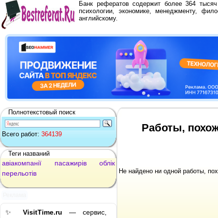
Банк рефератов содержит более 364 тыся
психологии, экономике, менеджменту, фило
английскому.
Полнотекстовый поиск
Работы, похож
Всего работ:
364139
Теги названий
авіакомпанії
пасажирів
облік
Не найдено ни одной работы, по
перельотів
Реклама
✨
VisitTime.ru
— сервис,