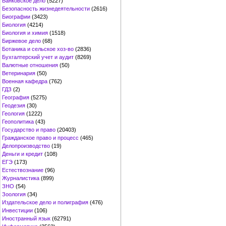
Банковское дело
(5227)
Безопасность жизнедеятельности
(2616)
Биографии
(3423)
Биология
(4214)
Биология и химия
(1518)
Биржевое дело
(68)
Ботаника и сельское хоз-во
(2836)
Бухгалтерский учет и аудит
(8269)
Валютные отношения
(50)
Ветеринария
(50)
Военная кафедра
(762)
ГДЗ
(2)
География
(5275)
Геодезия
(30)
Геология
(1222)
Геополитика
(43)
Государство и право
(20403)
Гражданское право и процесс
(465)
Делопроизводство
(19)
Деньги и кредит
(108)
ЕГЭ
(173)
Естествознание
(96)
Журналистика
(899)
ЗНО
(54)
Зоология
(34)
Издательское дело и полиграфия
(476)
Инвестиции
(106)
Иностранный язык
(62791)