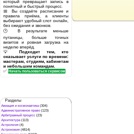
который превращает запись в
понятный и быстрый процесс.
📅 Вы создаёте расписание и
правила приёма, а клиенты
выбирают удобный слот онлайн,
без ожидания и звонков.
🕒 В результате меньше
путаницы, больше точных
визитов и ровная загрузка на
неделю вперёд.
💡
Подходит тем, кто
оказывает услуги по времени:
мастерам, студиям, кабинетам
и небольшим командам.
✅
Начать пользоваться сервисом
Разделы
Авиация и космонавтика
(304)
Административное право
(123)
Арбитражный процесс
(23)
Архитектура
(113)
Астрология
(4)
Астрономия
(4814)