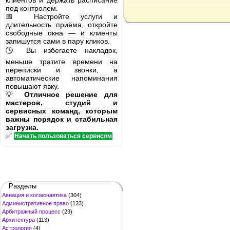
клиентов и держать расписание
под контролем.
📅 Настройте услуги и
длительность приёма, откройте
свободные окна — и клиенты
запишутся сами в пару кликов.
🕒 Вы избегаете накладок,
меньше тратите времени на
переписки и звонки, а
автоматические напоминания
повышают явку.
💡
Отличное решение для
мастеров, студий и
сервисных команд, которым
важны порядок и стабильная
загрузка.
✅
Начать пользоваться сервисом
Разделы
Авиация и космонавтика
(304)
Административное право
(123)
Арбитражный процесс
(23)
Архитектура
(113)
Астрология
(4)