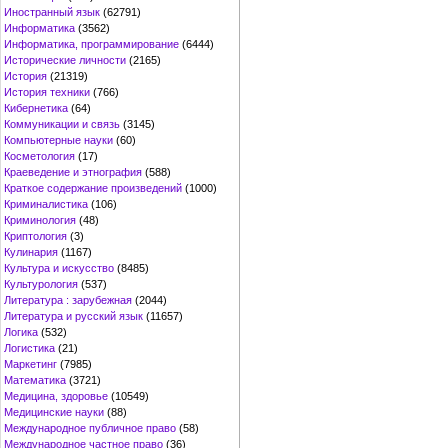
Иностранный язык
(62791)
Информатика
(3562)
Информатика, программирование
(6444)
Исторические личности
(2165)
История
(21319)
История техники
(766)
Кибернетика
(64)
Коммуникации и связь
(3145)
Компьютерные науки
(60)
Косметология
(17)
Краеведение и этнография
(588)
Краткое содержание произведений
(1000)
Криминалистика
(106)
Криминология
(48)
Криптология
(3)
Кулинария
(1167)
Культура и искусство
(8485)
Культурология
(537)
Литература : зарубежная
(2044)
Литература и русский язык
(11657)
Логика
(532)
Логистика
(21)
Маркетинг
(7985)
Математика
(3721)
Медицина, здоровье
(10549)
Медицинские науки
(88)
Международное публичное право
(58)
Международное частное право
(36)