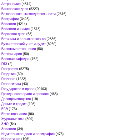
Астрономия
(4814)
Банковское дело
(5227)
Безопасность жизнедеятельности
(2616)
Биографии
(3423)
Биология
(4214)
Биология и химия
(1518)
Биржевое дело
(68)
Ботаника и сельское хоз-во
(2836)
Бухгалтерский учет и аудит
(8269)
Валютные отношения
(50)
Ветеринария
(50)
Военная кафедра
(762)
ГДЗ
(2)
География
(5275)
Геодезия
(30)
Геология
(1222)
Геополитика
(43)
Государство и право
(20403)
Гражданское право и процесс
(465)
Делопроизводство
(19)
Деньги и кредит
(108)
ЕГЭ
(173)
Естествознание
(96)
Журналистика
(899)
ЗНО
(54)
Зоология
(34)
Издательское дело и полиграфия
(476)
Инвестиции
(106)