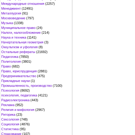
Международные отношения
(2257)
Менеджмент
(12491)
Металлургия
(91)
Москвоведение
(797)
Музыка
(1338)
Муниципальное право
(24)
Налоги, налогообложение
(214)
Наука и техника
(1141)
Начертательная геометрия
(3)
Оккультизм и уфология
(8)
Остальные рефераты
(21692)
Педагогика
(7850)
Политология
(3801)
Право
(682)
Право, юриспруденция
(2881)
Предпринимательство
(475)
Прикладные науки
(1)
Промышленность, производство
(7100)
Психология
(8692)
психология, педагогика
(4121)
Радиоэлектроника
(443)
Реклама
(952)
Религия и мифология
(2967)
Риторика
(23)
Сексология
(748)
Социология
(4876)
Статистика
(95)
Страхование
(107)