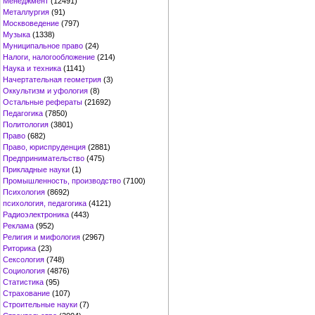
Менеджмент
(12491)
Металлургия
(91)
Москвоведение
(797)
Музыка
(1338)
Муниципальное право
(24)
Налоги, налогообложение
(214)
Наука и техника
(1141)
Начертательная геометрия
(3)
Оккультизм и уфология
(8)
Остальные рефераты
(21692)
Педагогика
(7850)
Политология
(3801)
Право
(682)
Право, юриспруденция
(2881)
Предпринимательство
(475)
Прикладные науки
(1)
Промышленность, производство
(7100)
Психология
(8692)
психология, педагогика
(4121)
Радиоэлектроника
(443)
Реклама
(952)
Религия и мифология
(2967)
Риторика
(23)
Сексология
(748)
Социология
(4876)
Статистика
(95)
Страхование
(107)
Строительные науки
(7)