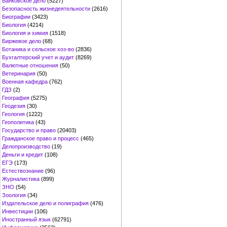
Банковское дело
(5227)
Безопасность жизнедеятельности
(2616)
Биографии
(3423)
Биология
(4214)
Биология и химия
(1518)
Биржевое дело
(68)
Ботаника и сельское хоз-во
(2836)
Бухгалтерский учет и аудит
(8269)
Валютные отношения
(50)
Ветеринария
(50)
Военная кафедра
(762)
ГДЗ
(2)
География
(5275)
Геодезия
(30)
Геология
(1222)
Геополитика
(43)
Государство и право
(20403)
Гражданское право и процесс
(465)
Делопроизводство
(19)
Деньги и кредит
(108)
ЕГЭ
(173)
Естествознание
(96)
Журналистика
(899)
ЗНО
(54)
Зоология
(34)
Издательское дело и полиграфия
(476)
Инвестиции
(106)
Иностранный язык
(62791)