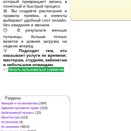
который превращает запись в
понятный и быстрый процесс.
📅 Вы создаёте расписание и
правила приёма, а клиенты
выбирают удобный слот онлайн,
без ожидания и звонков.
🕒 В результате меньше
путаницы, больше точных
визитов и ровная загрузка на
неделю вперёд.
💡
Подходит тем, кто
оказывает услуги по времени:
мастерам, студиям, кабинетам
и небольшим командам.
✅
Начать пользоваться сервисом
Разделы
Авиация и космонавтика
(304)
Административное право
(123)
Арбитражный процесс
(23)
Архитектура
(113)
Астрология
(4)
Астрономия
(4814)