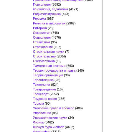
Психология
(8692)
психология, педагогика
(4121)
Радиоэлектроника
(443)
Реклама
(952)
Религия и мифология
(2967)
Риторика
(23)
Сексология
(748)
Социология
(4876)
Статистика
(95)
Страхование
(107)
Строительные науки
(7)
Строительство
(2004)
Схемотехника
(15)
Таможенная система
(663)
Теория государства и права
(240)
Теория организации
(39)
Теплотехника
(25)
Технология
(624)
Товароведение
(16)
Транспорт
(2652)
Трудовое право
(136)
Туризм
(90)
Уголовное право и процесс
(406)
Управление
(95)
Управленческие науки
(24)
Физика
(3462)
Физкультура и спорт
(4482)
Философия
(7216)