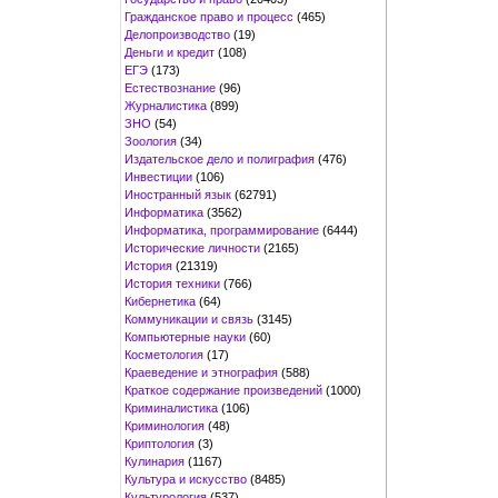
Гражданское право и процесс
(465)
Делопроизводство
(19)
Деньги и кредит
(108)
ЕГЭ
(173)
Естествознание
(96)
Журналистика
(899)
ЗНО
(54)
Зоология
(34)
Издательское дело и полиграфия
(476)
Инвестиции
(106)
Иностранный язык
(62791)
Информатика
(3562)
Информатика, программирование
(6444)
Исторические личности
(2165)
История
(21319)
История техники
(766)
Кибернетика
(64)
Коммуникации и связь
(3145)
Компьютерные науки
(60)
Косметология
(17)
Краеведение и этнография
(588)
Краткое содержание произведений
(1000)
Криминалистика
(106)
Криминология
(48)
Криптология
(3)
Кулинария
(1167)
Культура и искусство
(8485)
Культурология
(537)