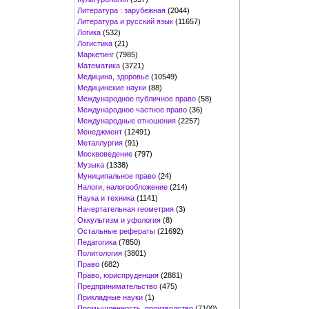
Литература : зарубежная
(2044)
Литература и русский язык
(11657)
Логика
(532)
Логистика
(21)
Маркетинг
(7985)
Математика
(3721)
Медицина, здоровье
(10549)
Медицинские науки
(88)
Международное публичное право
(58)
Международное частное право
(36)
Международные отношения
(2257)
Менеджмент
(12491)
Металлургия
(91)
Москвоведение
(797)
Музыка
(1338)
Муниципальное право
(24)
Налоги, налогообложение
(214)
Наука и техника
(1141)
Начертательная геометрия
(3)
Оккультизм и уфология
(8)
Остальные рефераты
(21692)
Педагогика
(7850)
Политология
(3801)
Право
(682)
Право, юриспруденция
(2881)
Предпринимательство
(475)
Прикладные науки
(1)
Промышленность, производство
(7100)