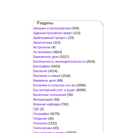
Разделы
Авиация и космонавтика
(304)
Административное право
(123)
Арбитражный процесс
(23)
Архитектура
(113)
Астрология
(4)
Астрономия
(4814)
Банковское дело
(5227)
Безопасность жизнедеятельности
(2616)
Биографии
(3423)
Биология
(4214)
Биология и химия
(1518)
Биржевое дело
(68)
Ботаника и сельское хоз-во
(2836)
Бухгалтерский учет и аудит
(8269)
Валютные отношения
(50)
Ветеринария
(50)
Военная кафедра
(762)
ГДЗ
(2)
География
(5275)
Геодезия
(30)
Геология
(1222)
Геополитика
(43)
Государство и право
(20403)