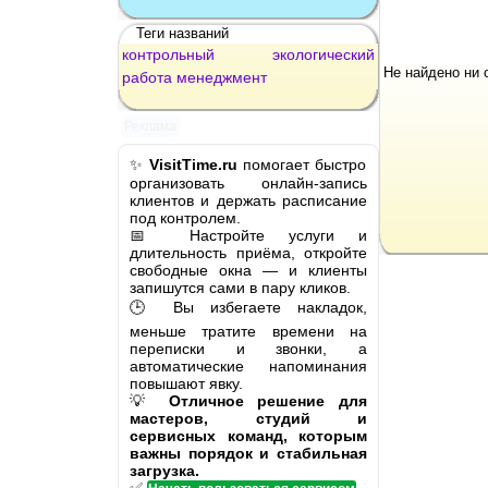
Теги названий
контрольный
экологический
Не найдено ни 
работа
менеджмент
Реклама
✨
VisitTime.ru
помогает быстро
организовать онлайн-запись
клиентов и держать расписание
под контролем.
📅 Настройте услуги и
длительность приёма, откройте
свободные окна — и клиенты
запишутся сами в пару кликов.
🕒 Вы избегаете накладок,
меньше тратите времени на
переписки и звонки, а
автоматические напоминания
повышают явку.
💡
Отличное решение для
мастеров, студий и
сервисных команд, которым
важны порядок и стабильная
загрузка.
✅