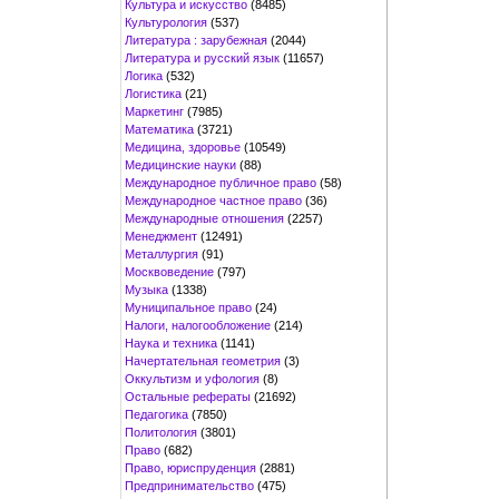
Культура и искусство
(8485)
Культурология
(537)
Литература : зарубежная
(2044)
Литература и русский язык
(11657)
Логика
(532)
Логистика
(21)
Маркетинг
(7985)
Математика
(3721)
Медицина, здоровье
(10549)
Медицинские науки
(88)
Международное публичное право
(58)
Международное частное право
(36)
Международные отношения
(2257)
Менеджмент
(12491)
Металлургия
(91)
Москвоведение
(797)
Музыка
(1338)
Муниципальное право
(24)
Налоги, налогообложение
(214)
Наука и техника
(1141)
Начертательная геометрия
(3)
Оккультизм и уфология
(8)
Остальные рефераты
(21692)
Педагогика
(7850)
Политология
(3801)
Право
(682)
Право, юриспруденция
(2881)
Предпринимательство
(475)