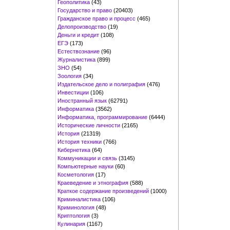
Геополитика
(43)
Государство и право
(20403)
Гражданское право и процесс
(465)
Делопроизводство
(19)
Деньги и кредит
(108)
ЕГЭ
(173)
Естествознание
(96)
Журналистика
(899)
ЗНО
(54)
Зоология
(34)
Издательское дело и полиграфия
(476)
Инвестиции
(106)
Иностранный язык
(62791)
Информатика
(3562)
Информатика, программирование
(6444)
Исторические личности
(2165)
История
(21319)
История техники
(766)
Кибернетика
(64)
Коммуникации и связь
(3145)
Компьютерные науки
(60)
Косметология
(17)
Краеведение и этнография
(588)
Краткое содержание произведений
(1000)
Криминалистика
(106)
Криминология
(48)
Криптология
(3)
Кулинария
(1167)