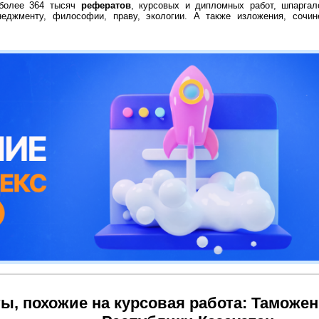
 более 364 тысяч
рефератов
, курсовых и дипломных работ, шпаргал
неджменту, философии, праву, экологии. А также изложения, сочин
ы, похожие на курсовая работа: Таможе