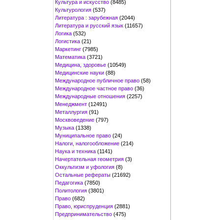
Культура и искусство
(8485)
Культурология
(537)
Литература : зарубежная
(2044)
Литература и русский язык
(11657)
Логика
(532)
Логистика
(21)
Маркетинг
(7985)
Математика
(3721)
Медицина, здоровье
(10549)
Медицинские науки
(88)
Международное публичное право
(58)
Международное частное право
(36)
Международные отношения
(2257)
Менеджмент
(12491)
Металлургия
(91)
Москвоведение
(797)
Музыка
(1338)
Муниципальное право
(24)
Налоги, налогообложение
(214)
Наука и техника
(1141)
Начертательная геометрия
(3)
Оккультизм и уфология
(8)
Остальные рефераты
(21692)
Педагогика
(7850)
Политология
(3801)
Право
(682)
Право, юриспруденция
(2881)
Предпринимательство
(475)