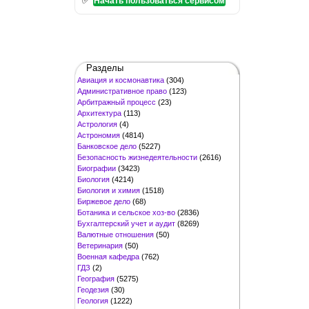
Начать пользоваться сервисом
Разделы
Авиация и космонавтика
(304)
Административное право
(123)
Арбитражный процесс
(23)
Архитектура
(113)
Астрология
(4)
Астрономия
(4814)
Банковское дело
(5227)
Безопасность жизнедеятельности
(2616)
Биографии
(3423)
Биология
(4214)
Биология и химия
(1518)
Биржевое дело
(68)
Ботаника и сельское хоз-во
(2836)
Бухгалтерский учет и аудит
(8269)
Валютные отношения
(50)
Ветеринария
(50)
Военная кафедра
(762)
ГДЗ
(2)
География
(5275)
Геодезия
(30)
Геология
(1222)