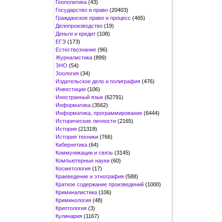
Геополитика
(43)
Государство и право
(20403)
Гражданское право и процесс
(465)
Делопроизводство
(19)
Деньги и кредит
(108)
ЕГЭ
(173)
Естествознание
(96)
Журналистика
(899)
ЗНО
(54)
Зоология
(34)
Издательское дело и полиграфия
(476)
Инвестиции
(106)
Иностранный язык
(62791)
Информатика
(3562)
Информатика, программирование
(6444)
Исторические личности
(2165)
История
(21319)
История техники
(766)
Кибернетика
(64)
Коммуникации и связь
(3145)
Компьютерные науки
(60)
Косметология
(17)
Краеведение и этнография
(588)
Краткое содержание произведений
(1000)
Криминалистика
(106)
Криминология
(48)
Криптология
(3)
Кулинария
(1167)