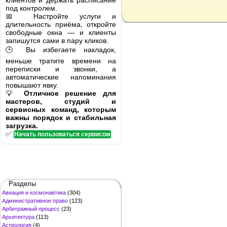
клиентов и держать расписание
под контролем.
📅 Настройте услуги и
длительность приёма, откройте
свободные окна — и клиенты
запишутся сами в пару кликов.
🕒 Вы избегаете накладок,
меньше тратите времени на
переписки и звонки, а
автоматические напоминания
повышают явку.
💡
Отличное решение для
мастеров, студий и
сервисных команд, которым
важны порядок и стабильная
загрузка.
✅
Начать пользоваться сервисом
Разделы
Авиация и космонавтика
(304)
Административное право
(123)
Арбитражный процесс
(23)
Архитектура
(113)
Астрология
(4)