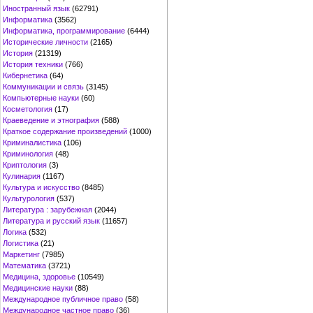
Иностранный язык
(62791)
Информатика
(3562)
Информатика, программирование
(6444)
Исторические личности
(2165)
История
(21319)
История техники
(766)
Кибернетика
(64)
Коммуникации и связь
(3145)
Компьютерные науки
(60)
Косметология
(17)
Краеведение и этнография
(588)
Краткое содержание произведений
(1000)
Криминалистика
(106)
Криминология
(48)
Криптология
(3)
Кулинария
(1167)
Культура и искусство
(8485)
Культурология
(537)
Литература : зарубежная
(2044)
Литература и русский язык
(11657)
Логика
(532)
Логистика
(21)
Маркетинг
(7985)
Математика
(3721)
Медицина, здоровье
(10549)
Медицинские науки
(88)
Международное публичное право
(58)
Международное частное право
(36)