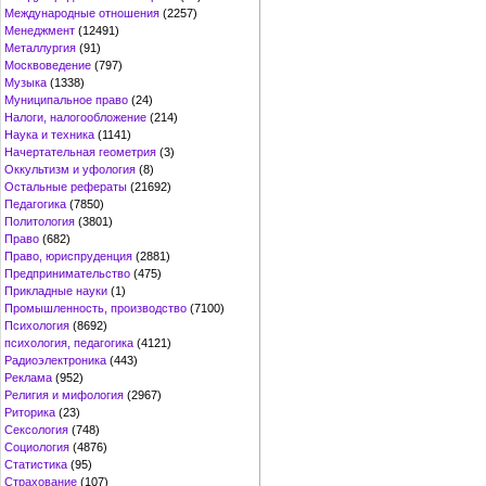
Международные отношения
(2257)
Менеджмент
(12491)
Металлургия
(91)
Москвоведение
(797)
Музыка
(1338)
Муниципальное право
(24)
Налоги, налогообложение
(214)
Наука и техника
(1141)
Начертательная геометрия
(3)
Оккультизм и уфология
(8)
Остальные рефераты
(21692)
Педагогика
(7850)
Политология
(3801)
Право
(682)
Право, юриспруденция
(2881)
Предпринимательство
(475)
Прикладные науки
(1)
Промышленность, производство
(7100)
Психология
(8692)
психология, педагогика
(4121)
Радиоэлектроника
(443)
Реклама
(952)
Религия и мифология
(2967)
Риторика
(23)
Сексология
(748)
Социология
(4876)
Статистика
(95)
Страхование
(107)