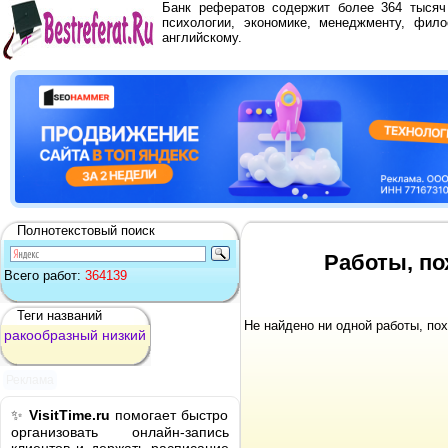
Банк рефератов содержит более 364 тыся
психологии, экономике, менеджменту, фило
английскому.
Полнотекстовый поиск
Работы, по
Всего работ:
364139
Теги названий
Не найдено ни одной работы, по
ракообразный
низкий
Реклама
✨
VisitTime.ru
помогает быстро
организовать онлайн-запись