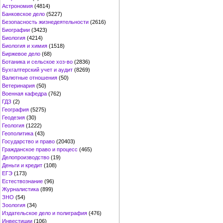
Астрономия
(4814)
Банковское дело
(5227)
Безопасность жизнедеятельности
(2616)
Биографии
(3423)
Биология
(4214)
Биология и химия
(1518)
Биржевое дело
(68)
Ботаника и сельское хоз-во
(2836)
Бухгалтерский учет и аудит
(8269)
Валютные отношения
(50)
Ветеринария
(50)
Военная кафедра
(762)
ГДЗ
(2)
География
(5275)
Геодезия
(30)
Геология
(1222)
Геополитика
(43)
Государство и право
(20403)
Гражданское право и процесс
(465)
Делопроизводство
(19)
Деньги и кредит
(108)
ЕГЭ
(173)
Естествознание
(96)
Журналистика
(899)
ЗНО
(54)
Зоология
(34)
Издательское дело и полиграфия
(476)
Инвестиции
(106)