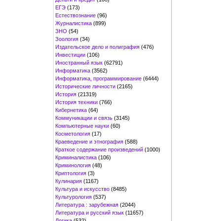
ЕГЭ
(173)
Естествознание
(96)
Журналистика
(899)
ЗНО
(54)
Зоология
(34)
Издательское дело и полиграфия
(476)
Инвестиции
(106)
Иностранный язык
(62791)
Информатика
(3562)
Информатика, программирование
(6444)
Исторические личности
(2165)
История
(21319)
История техники
(766)
Кибернетика
(64)
Коммуникации и связь
(3145)
Компьютерные науки
(60)
Косметология
(17)
Краеведение и этнография
(588)
Краткое содержание произведений
(1000)
Криминалистика
(106)
Криминология
(48)
Криптология
(3)
Кулинария
(1167)
Культура и искусство
(8485)
Культурология
(537)
Литература : зарубежная
(2044)
Литература и русский язык
(11657)
Логика
(532)