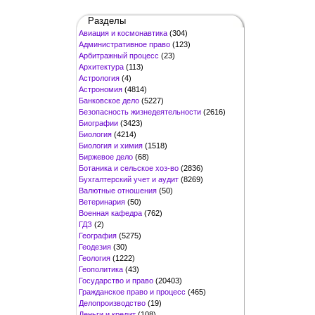
Разделы
Авиация и космонавтика
(304)
Административное право
(123)
Арбитражный процесс
(23)
Архитектура
(113)
Астрология
(4)
Астрономия
(4814)
Банковское дело
(5227)
Безопасность жизнедеятельности
(2616)
Биографии
(3423)
Биология
(4214)
Биология и химия
(1518)
Биржевое дело
(68)
Ботаника и сельское хоз-во
(2836)
Бухгалтерский учет и аудит
(8269)
Валютные отношения
(50)
Ветеринария
(50)
Военная кафедра
(762)
ГДЗ
(2)
География
(5275)
Геодезия
(30)
Геология
(1222)
Геополитика
(43)
Государство и право
(20403)
Гражданское право и процесс
(465)
Делопроизводство
(19)
Деньги и кредит
(108)