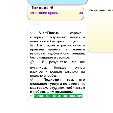
Теги названий
Не найдено ни 
толкование
правый
право
норма
Реклама
✨
VisitTime.ru
— сервис,
который превращает запись в
понятный и быстрый процесс.
📅 Вы создаёте расписание и
правила приёма, а клиенты
выбирают удобный слот онлайн,
без ожидания и звонков.
🕒 В результате меньше
путаницы, больше точных
визитов и ровная загрузка на
неделю вперёд.
💡
Подходит тем, кто
оказывает услуги по времени:
мастерам, студиям, кабинетам
и небольшим командам.
✅
Начать пользоваться сервисом