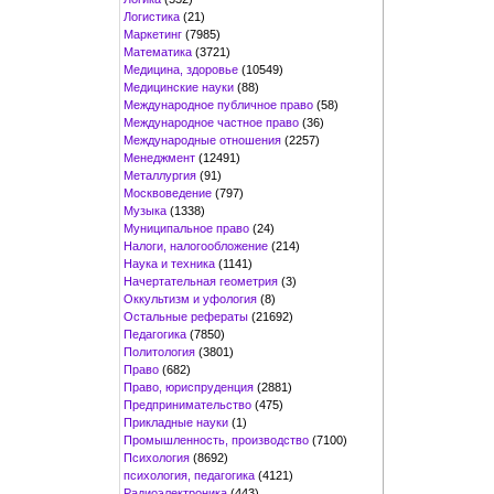
Логистика
(21)
Маркетинг
(7985)
Математика
(3721)
Медицина, здоровье
(10549)
Медицинские науки
(88)
Международное публичное право
(58)
Международное частное право
(36)
Международные отношения
(2257)
Менеджмент
(12491)
Металлургия
(91)
Москвоведение
(797)
Музыка
(1338)
Муниципальное право
(24)
Налоги, налогообложение
(214)
Наука и техника
(1141)
Начертательная геометрия
(3)
Оккультизм и уфология
(8)
Остальные рефераты
(21692)
Педагогика
(7850)
Политология
(3801)
Право
(682)
Право, юриспруденция
(2881)
Предпринимательство
(475)
Прикладные науки
(1)
Промышленность, производство
(7100)
Психология
(8692)
психология, педагогика
(4121)
Радиоэлектроника
(443)