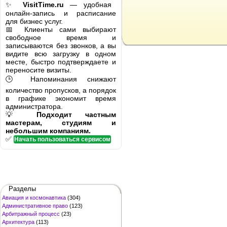
✨
VisitTime.ru
— удобная
онлайн-запись и расписание
для бизнес услуг.
📅 Клиенты сами выбирают
свободное время и
записываются без звонков, а вы
видите всю загрузку в одном
месте, быстро подтверждаете и
переносите визиты.
🕒 Напоминания снижают
количество пропусков, а порядок
в графике экономит время
администратора.
💡
Подходит частным
мастерам, студиям и
небольшим компаниям.
✅
Начать пользоваться сервисом
Разделы
Авиация и космонавтика
(304)
Административное право
(123)
Арбитражный процесс
(23)
Архитектура
(113)