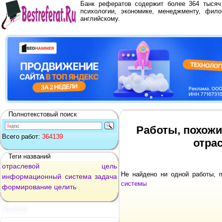
Банк рефератов содержит более 364 тыся
психологии, экономике, менеджменту, фило
английскому.
Полнотекстовый поиск
Работы, похожи
Всего работ:
364139
отра
Теги названий
отраслевой
цель
Не найдено ни одной работы,
информационный
система
задача
системы
формирование
целить
Реклама