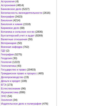
Астрология
(4)
Астрономия
(4814)
Банковское дело
(5227)
Безопасность жизнедеятельности
(2616)
Биографии
(3423)
Биология
(4214)
Биология и химия
(1518)
Биржевое дело
(68)
Ботаника и сельское хоз-во
(2836)
Бухгалтерский учет и аудит
(8269)
Валютные отношения
(50)
Ветеринария
(50)
Военная кафедра
(762)
ГДЗ
(2)
География
(5275)
Геодезия
(30)
Геология
(1222)
Геополитика
(43)
Государство и право
(20403)
Гражданское право и процесс
(465)
Делопроизводство
(19)
Деньги и кредит
(108)
ЕГЭ
(173)
Естествознание
(96)
Журналистика
(899)
ЗНО
(54)
Зоология
(34)
Издательское дело и полиграфия
(476)