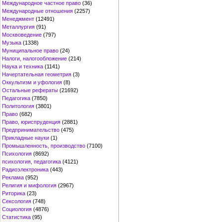
Международное частное право
(36)
Международные отношения
(2257)
Менеджмент
(12491)
Металлургия
(91)
Москвоведение
(797)
Музыка
(1338)
Муниципальное право
(24)
Налоги, налогообложение
(214)
Наука и техника
(1141)
Начертательная геометрия
(3)
Оккультизм и уфология
(8)
Остальные рефераты
(21692)
Педагогика
(7850)
Политология
(3801)
Право
(682)
Право, юриспруденция
(2881)
Предпринимательство
(475)
Прикладные науки
(1)
Промышленность, производство
(7100)
Психология
(8692)
психология, педагогика
(4121)
Радиоэлектроника
(443)
Реклама
(952)
Религия и мифология
(2967)
Риторика
(23)
Сексология
(748)
Социология
(4876)
Статистика
(95)