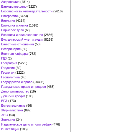
Астрономия
(4814)
Банковское дело
(5227)
Безопасность жизнедеятельности
(2616)
Биографии
(3423)
Биология
(4214)
Биология и химия
(1518)
Биржевое дело
(68)
Ботаника и сельское хоз-во
(2836)
Бухгалтерский учет и аудит
(8269)
Валютные отношения
(50)
Ветеринария
(50)
Военная кафедра
(762)
ГДЗ
(2)
География
(5275)
Геодезия
(30)
Геология
(1222)
Геополитика
(43)
Государство и право
(20403)
Гражданское право и процесс
(465)
Делопроизводство
(19)
Деньги и кредит
(108)
ЕГЭ
(173)
Естествознание
(96)
Журналистика
(899)
ЗНО
(54)
Зоология
(34)
Издательское дело и полиграфия
(476)
Инвестиции
(106)