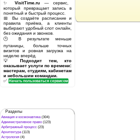
✨
VisitTime.ru
— сервис,
который превращает запись в
понятный и быстрый процесс.
📅 Вы создаёте расписание и
правила приёма, а клиенты
выбирают удобный слот онлайн,
без ожидания и звонков.
🕒 В результате меньше
путаницы, больше точных
визитов и ровная загрузка на
неделю вперёд.
💡
Подходит тем, кто
оказывает услуги по времени:
мастерам, студиям, кабинетам
и небольшим командам.
✅
Начать пользоваться сервисом
Разделы
Авиация и космонавтика
(304)
Административное право
(123)
Арбитражный процесс
(23)
Архитектура
(113)
Астрология
(4)