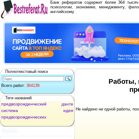
Банк рефератов содержит более 364 тыся
психологии, экономике, менеджменту, фило
английскому.
Полнотекстовый поиск
Работы, 
Всего работ:
364139
пр
Теги названий
предвозрожденческий
данте
Не найдено ни одной работы, по
система
идея
предвозрожденческих
Реклама