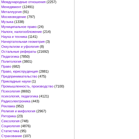
Международные отношения
(2257)
Менеджмент
(12491)
Металлургия
(91)
Москвоведение
(797)
Музыка
(1338)
Муниципальное право
(24)
Налоги, налогообложение
(214)
Наука и техника
(1141)
Начертательная геометрия
(3)
Оккультизм и уфология
(8)
Остальные рефераты
(21692)
Педагогика
(7850)
Политология
(3801)
Право
(682)
Право, юриспруденция
(2881)
Предпринимательство
(475)
Прикладные науки
(1)
Промышленность, производство
(7100)
Психология
(8692)
психология, педагогика
(4121)
Радиоэлектроника
(443)
Реклама
(952)
Религия и мифология
(2967)
Риторика
(23)
Сексология
(748)
Социология
(4876)
Статистика
(95)
Страхование
(107)