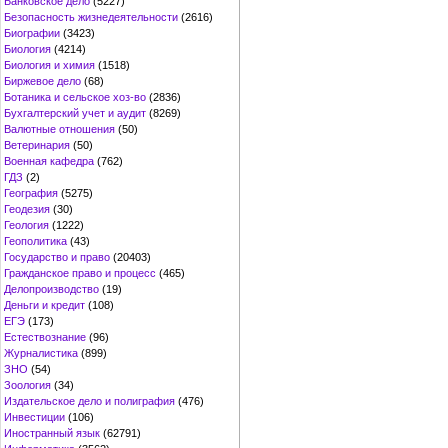
Банковское дело
(5227)
Безопасность жизнедеятельности
(2616)
Биографии
(3423)
Биология
(4214)
Биология и химия
(1518)
Биржевое дело
(68)
Ботаника и сельское хоз-во
(2836)
Бухгалтерский учет и аудит
(8269)
Валютные отношения
(50)
Ветеринария
(50)
Военная кафедра
(762)
ГДЗ
(2)
География
(5275)
Геодезия
(30)
Геология
(1222)
Геополитика
(43)
Государство и право
(20403)
Гражданское право и процесс
(465)
Делопроизводство
(19)
Деньги и кредит
(108)
ЕГЭ
(173)
Естествознание
(96)
Журналистика
(899)
ЗНО
(54)
Зоология
(34)
Издательское дело и полиграфия
(476)
Инвестиции
(106)
Иностранный язык
(62791)