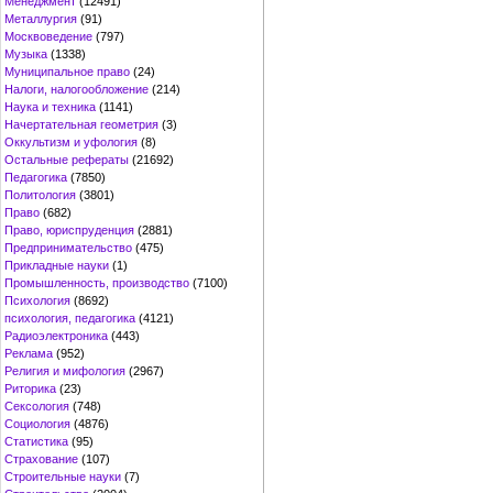
Менеджмент
(12491)
Металлургия
(91)
Москвоведение
(797)
Музыка
(1338)
Муниципальное право
(24)
Налоги, налогообложение
(214)
Наука и техника
(1141)
Начертательная геометрия
(3)
Оккультизм и уфология
(8)
Остальные рефераты
(21692)
Педагогика
(7850)
Политология
(3801)
Право
(682)
Право, юриспруденция
(2881)
Предпринимательство
(475)
Прикладные науки
(1)
Промышленность, производство
(7100)
Психология
(8692)
психология, педагогика
(4121)
Радиоэлектроника
(443)
Реклама
(952)
Религия и мифология
(2967)
Риторика
(23)
Сексология
(748)
Социология
(4876)
Статистика
(95)
Страхование
(107)
Строительные науки
(7)