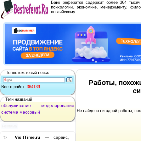
Банк рефератов содержит более 364 тыся
психологии, экономике, менеджменту, фило
английскому.
Полнотекстовый поиск
Работы, похож
Всего работ:
364139
си
Теги названий
обслуживание
моделирование
Не найдено ни одной работы, по
система
массовый
Реклама
✨
VisitTime.ru
— сервис,