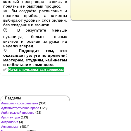
который превращает запись в
понятный и быстрый процесс.
📅 Вы создаёте расписание и
правила приёма, а клиенты
выбирают удобный слот онлайн,
без ожидания и звонков.
🕒 В результате меньше
путаницы, больше точных
визитов и ровная загрузка на
неделю вперёд.
💡
Подходит тем, кто
оказывает услуги по времени:
мастерам, студиям, кабинетам
и небольшим командам.
✅
Начать пользоваться сервисом
Разделы
Авиация и космонавтика
(304)
Административное право
(123)
Арбитражный процесс
(23)
Архитектура
(113)
Астрология
(4)
Астрономия
(4814)