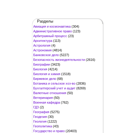
Разделы
Авиация и космонавтика
(304)
Административное право
(123)
Арбитражный процесс
(23)
Архитектура
(113)
Астрология
(4)
Астрономия
(4814)
Банковское дело
(5227)
Безопасность жизнедеятельности
(2616)
Биографии
(3423)
Биология
(4214)
Биология и химия
(1518)
Биржевое дело
(68)
Ботаника и сельское хоз-во
(2836)
Бухгалтерский учет и аудит
(8269)
Валютные отношения
(50)
Ветеринария
(50)
Военная кафедра
(762)
ГДЗ
(2)
География
(5275)
Геодезия
(30)
Геология
(1222)
Геополитика
(43)
Государство и право
(20403)