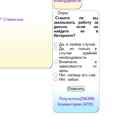
Благодарности
Опрос
Станете ли вы
Р. Стівенсона
заказывать работу за
деньги, если не
найдете ее в
Интернете?
Да, в любом случае.
Да, но только в
случае крайней
необходимости.
Возможно, в
зависимости от
цены.
Нет, напишу его сам.
Нет, забью.
Результаты(294399)
Комментарии (4230)