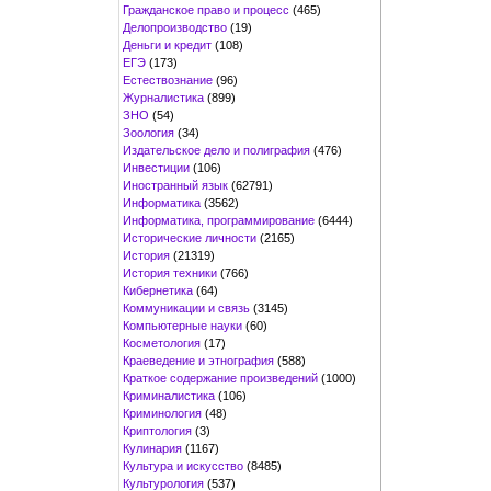
Гражданское право и процесс
(465)
Делопроизводство
(19)
Деньги и кредит
(108)
ЕГЭ
(173)
Естествознание
(96)
Журналистика
(899)
ЗНО
(54)
Зоология
(34)
Издательское дело и полиграфия
(476)
Инвестиции
(106)
Иностранный язык
(62791)
Информатика
(3562)
Информатика, программирование
(6444)
Исторические личности
(2165)
История
(21319)
История техники
(766)
Кибернетика
(64)
Коммуникации и связь
(3145)
Компьютерные науки
(60)
Косметология
(17)
Краеведение и этнография
(588)
Краткое содержание произведений
(1000)
Криминалистика
(106)
Криминология
(48)
Криптология
(3)
Кулинария
(1167)
Культура и искусство
(8485)
Культурология
(537)