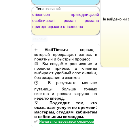
Теги названий
стівенсон
пригодницький
Не найдено ни 
особливості
роман
романа
пригодницького
стівенсона
Реклама
✨
VisitTime.ru
— сервис,
который превращает запись в
понятный и быстрый процесс.
📅 Вы создаёте расписание и
правила приёма, а клиенты
выбирают удобный слот онлайн,
без ожидания и звонков.
🕒 В результате меньше
путаницы, больше точных
визитов и ровная загрузка на
неделю вперёд.
💡
Подходит тем, кто
оказывает услуги по времени:
мастерам, студиям, кабинетам
и небольшим командам.
✅
Начать пользоваться сервисом