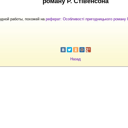
роману Р. Стівенсона
одной работы, похожей на
реферат: Особливості пригодницького роману 
Назад