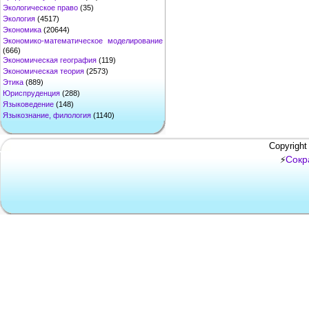
Экологическое право
(35)
Экология
(4517)
Экономика
(20644)
Экономико-математическое моделирование
(666)
Экономическая география
(119)
Экономическая теория
(2573)
Этика
(889)
Юриспруденция
(288)
Языковедение
(148)
Языкознание, филология
(1140)
Copyright
Сокр
⚡