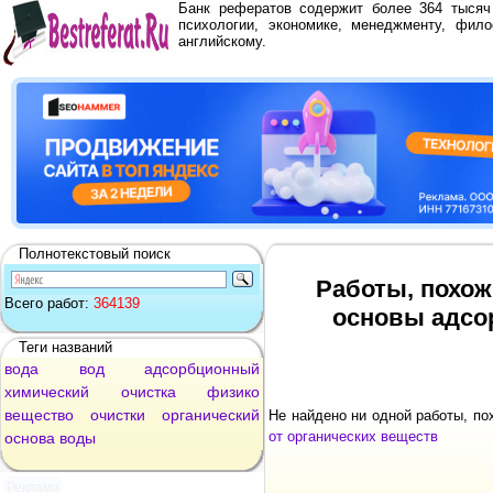
Банк рефератов содержит более 364 тыся
психологии, экономике, менеджменту, фило
английскому.
Полнотекстовый поиск
Работы, похож
Всего работ:
364139
основы адсо
Теги названий
вода
вод
адсорбционный
химический
очистка
физико
вещество
очистки
органический
Не найдено ни одной работы, п
от органических веществ
основа
воды
Реклама