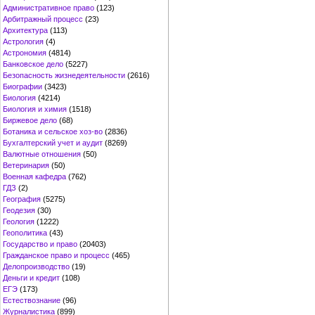
Административное право
(123)
Арбитражный процесс
(23)
Архитектура
(113)
Астрология
(4)
Астрономия
(4814)
Банковское дело
(5227)
Безопасность жизнедеятельности
(2616)
Биографии
(3423)
Биология
(4214)
Биология и химия
(1518)
Биржевое дело
(68)
Ботаника и сельское хоз-во
(2836)
Бухгалтерский учет и аудит
(8269)
Валютные отношения
(50)
Ветеринария
(50)
Военная кафедра
(762)
ГДЗ
(2)
География
(5275)
Геодезия
(30)
Геология
(1222)
Геополитика
(43)
Государство и право
(20403)
Гражданское право и процесс
(465)
Делопроизводство
(19)
Деньги и кредит
(108)
ЕГЭ
(173)
Естествознание
(96)
Журналистика
(899)