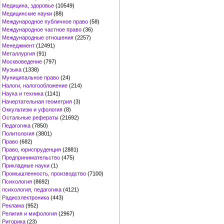
Медицина, здоровье
(10549)
Медицинские науки
(88)
Международное публичное право
(58)
Международное частное право
(36)
Международные отношения
(2257)
Менеджмент
(12491)
Металлургия
(91)
Москвоведение
(797)
Музыка
(1338)
Муниципальное право
(24)
Налоги, налогообложение
(214)
Наука и техника
(1141)
Начертательная геометрия
(3)
Оккультизм и уфология
(8)
Остальные рефераты
(21692)
Педагогика
(7850)
Политология
(3801)
Право
(682)
Право, юриспруденция
(2881)
Предпринимательство
(475)
Прикладные науки
(1)
Промышленность, производство
(7100)
Психология
(8692)
психология, педагогика
(4121)
Радиоэлектроника
(443)
Реклама
(952)
Религия и мифология
(2967)
Риторика
(23)