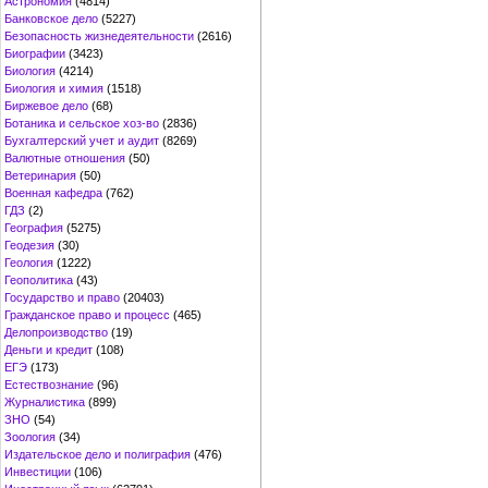
Астрономия
(4814)
Банковское дело
(5227)
Безопасность жизнедеятельности
(2616)
Биографии
(3423)
Биология
(4214)
Биология и химия
(1518)
Биржевое дело
(68)
Ботаника и сельское хоз-во
(2836)
Бухгалтерский учет и аудит
(8269)
Валютные отношения
(50)
Ветеринария
(50)
Военная кафедра
(762)
ГДЗ
(2)
География
(5275)
Геодезия
(30)
Геология
(1222)
Геополитика
(43)
Государство и право
(20403)
Гражданское право и процесс
(465)
Делопроизводство
(19)
Деньги и кредит
(108)
ЕГЭ
(173)
Естествознание
(96)
Журналистика
(899)
ЗНО
(54)
Зоология
(34)
Издательское дело и полиграфия
(476)
Инвестиции
(106)