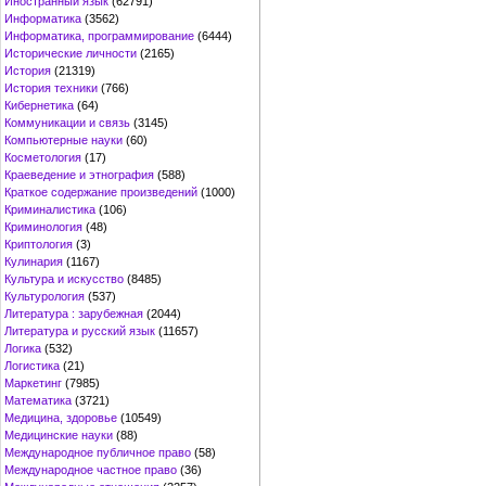
Иностранный язык
(62791)
Информатика
(3562)
Информатика, программирование
(6444)
Исторические личности
(2165)
История
(21319)
История техники
(766)
Кибернетика
(64)
Коммуникации и связь
(3145)
Компьютерные науки
(60)
Косметология
(17)
Краеведение и этнография
(588)
Краткое содержание произведений
(1000)
Криминалистика
(106)
Криминология
(48)
Криптология
(3)
Кулинария
(1167)
Культура и искусство
(8485)
Культурология
(537)
Литература : зарубежная
(2044)
Литература и русский язык
(11657)
Логика
(532)
Логистика
(21)
Маркетинг
(7985)
Математика
(3721)
Медицина, здоровье
(10549)
Медицинские науки
(88)
Международное публичное право
(58)
Международное частное право
(36)