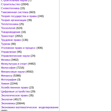
Строительные науки
(7)
Строительство
(2004)
Схемотехника
(15)
Таможенная система
(663)
Теория государства и права
(240)
Теория организации
(39)
Теплотехника
(25)
Технология
(624)
Товароведение
(16)
Транспорт
(2652)
Трудовое право
(136)
Туризм
(90)
Уголовное право и процесс
(406)
Управление
(95)
Управленческие науки
(24)
Физика
(3462)
Физкультура и спорт
(4482)
Философия
(7216)
Финансовые науки
(4592)
Финансы
(5386)
Фотография
(3)
Химия
(2244)
Хозяйственное право
(23)
Цифровые устройства
(29)
Экологическое право
(35)
Экология
(4517)
Экономика
(20644)
Экономико-математическое моделирование
(666)