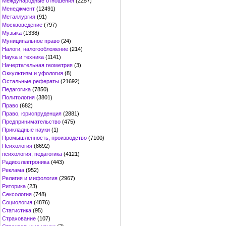
Международные отношения
(2257)
Менеджмент
(12491)
Металлургия
(91)
Москвоведение
(797)
Музыка
(1338)
Муниципальное право
(24)
Налоги, налогообложение
(214)
Наука и техника
(1141)
Начертательная геометрия
(3)
Оккультизм и уфология
(8)
Остальные рефераты
(21692)
Педагогика
(7850)
Политология
(3801)
Право
(682)
Право, юриспруденция
(2881)
Предпринимательство
(475)
Прикладные науки
(1)
Промышленность, производство
(7100)
Психология
(8692)
психология, педагогика
(4121)
Радиоэлектроника
(443)
Реклама
(952)
Религия и мифология
(2967)
Риторика
(23)
Сексология
(748)
Социология
(4876)
Статистика
(95)
Страхование
(107)