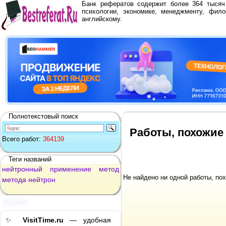
Банк рефератов содержит более 364 тыся
психологии, экономике, менеджменту, фило
английскому.
Полнотекстовый поиск
Работы, похожие
Всего работ:
364139
Теги названий
нейтронный
применение
метод
Не найдено ни одной работы, по
метода
нейтрон
Реклама
✨
VisitTime.ru
— удобная