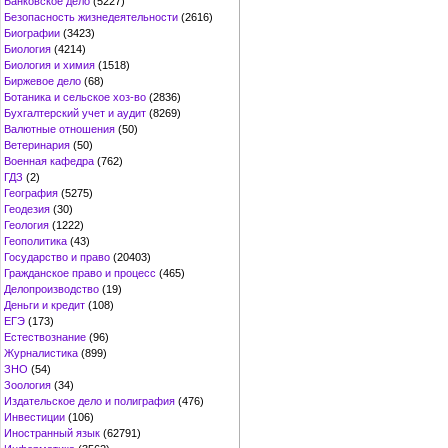
Банковское дело
(5227)
Безопасность жизнедеятельности
(2616)
Биографии
(3423)
Биология
(4214)
Биология и химия
(1518)
Биржевое дело
(68)
Ботаника и сельское хоз-во
(2836)
Бухгалтерский учет и аудит
(8269)
Валютные отношения
(50)
Ветеринария
(50)
Военная кафедра
(762)
ГДЗ
(2)
География
(5275)
Геодезия
(30)
Геология
(1222)
Геополитика
(43)
Государство и право
(20403)
Гражданское право и процесс
(465)
Делопроизводство
(19)
Деньги и кредит
(108)
ЕГЭ
(173)
Естествознание
(96)
Журналистика
(899)
ЗНО
(54)
Зоология
(34)
Издательское дело и полиграфия
(476)
Инвестиции
(106)
Иностранный язык
(62791)