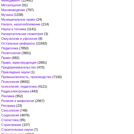
Менеджмент
(12491)
Металлургия
(91)
Москвоведение
(797)
Музыка
(1338)
Муниципальное право
(24)
Налоги, налогообложение
(214)
Наука и техника
(1141)
Начертательная геометрия
(3)
Оккультизм и уфология
(8)
Остальные рефераты
(21692)
Педагогика
(7850)
Политология
(3801)
Право
(682)
Право, юриспруденция
(2881)
Предпринимательство
(475)
Прикладные науки
(1)
Промышленность, производство
(7100)
Психология
(8692)
психология, педагогика
(4121)
Радиоэлектроника
(443)
Реклама
(952)
Религия и мифология
(2967)
Риторика
(23)
Сексология
(748)
Социология
(4876)
Статистика
(95)
Страхование
(107)
Строительные науки
(7)