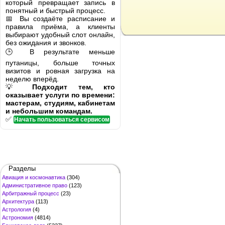
который превращает запись в
понятный и быстрый процесс.
📅 Вы создаёте расписание и
правила приёма, а клиенты
выбирают удобный слот онлайн,
без ожидания и звонков.
🕒 В результате меньше
путаницы, больше точных
визитов и ровная загрузка на
неделю вперёд.
💡
Подходит тем, кто
оказывает услуги по времени:
мастерам, студиям, кабинетам
и небольшим командам.
✅
Начать пользоваться сервисом
Разделы
Авиация и космонавтика
(304)
Административное право
(123)
Арбитражный процесс
(23)
Архитектура
(113)
Астрология
(4)
Астрономия
(4814)