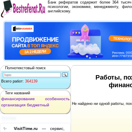
Банк рефератов содержит более 364 тыся
психологии, экономике, менеджменту, фило
английскому.
Полнотекстовый поиск
Работы, по
Всего работ:
364139
финанс
Теги названий
финансирование
особенность
Не найдено ни одной работы, по
организация
бюджетный
Реклама
✨
VisitTime.ru
— сервис,