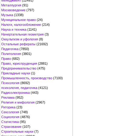
Менеджмент
(12491)
Металлургия
(91)
Москвоведение
(797)
Музыка
(1338)
Муниципальное право
(24)
Налоги, налогообложение
(214)
Наука и техника
(1141)
Начертательная геометрия
(3)
Оккультизм и уфология
(8)
Остальные рефераты
(21692)
Педагогика
(7850)
Политология
(3801)
Право
(682)
Право, юриспруденция
(2881)
Предпринимательство
(475)
Прикладные науки
(1)
Промышленность, производство
(7100)
Психология
(8692)
психология, педагогика
(4121)
Радиоэлектроника
(443)
Реклама
(952)
Религия и мифология
(2967)
Риторика
(23)
Сексология
(748)
Социология
(4876)
Статистика
(95)
Страхование
(107)
Строительные науки
(7)