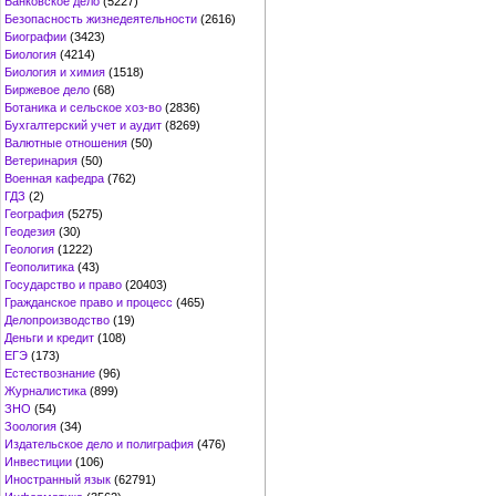
Банковское дело
(5227)
Безопасность жизнедеятельности
(2616)
Биографии
(3423)
Биология
(4214)
Биология и химия
(1518)
Биржевое дело
(68)
Ботаника и сельское хоз-во
(2836)
Бухгалтерский учет и аудит
(8269)
Валютные отношения
(50)
Ветеринария
(50)
Военная кафедра
(762)
ГДЗ
(2)
География
(5275)
Геодезия
(30)
Геология
(1222)
Геополитика
(43)
Государство и право
(20403)
Гражданское право и процесс
(465)
Делопроизводство
(19)
Деньги и кредит
(108)
ЕГЭ
(173)
Естествознание
(96)
Журналистика
(899)
ЗНО
(54)
Зоология
(34)
Издательское дело и полиграфия
(476)
Инвестиции
(106)
Иностранный язык
(62791)