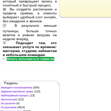
который превращает запись в
понятный и быстрый процесс.
📅 Вы создаёте расписание и
правила приёма, а клиенты
выбирают удобный слот онлайн,
без ожидания и звонков.
🕒 В результате меньше
путаницы, больше точных
визитов и ровная загрузка на
неделю вперёд.
💡
Подходит тем, кто
оказывает услуги по времени:
мастерам, студиям, кабинетам
и небольшим командам.
✅
Начать пользоваться сервисом
Разделы
Авиация и космонавтика
(304)
Административное право
(123)
Арбитражный процесс
(23)
Архитектура
(113)
Астрология
(4)
Астрономия
(4814)