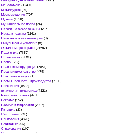
Международные отношения
(2257)
Менеджмент
(12491)
Металлургия
(91)
Москвоведение
(797)
Музыка
(1338)
Муниципальное право
(24)
Налоги, налогообложение
(214)
Наука и техника
(1141)
Начертательная геометрия
(3)
Оккультизм и уфология
(8)
Остальные рефераты
(21692)
Педагогика
(7850)
Политология
(3801)
Право
(682)
Право, юриспруденция
(2881)
Предпринимательство
(475)
Прикладные науки
(1)
Промышленность, производство
(7100)
Психология
(8692)
психология, педагогика
(4121)
Радиоэлектроника
(443)
Реклама
(952)
Религия и мифология
(2967)
Риторика
(23)
Сексология
(748)
Социология
(4876)
Статистика
(95)
Страхование
(107)