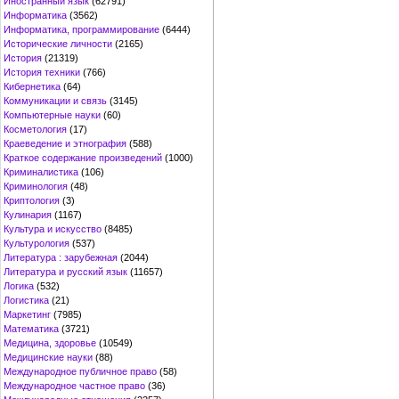
Иностранный язык
(62791)
Информатика
(3562)
Информатика, программирование
(6444)
Исторические личности
(2165)
История
(21319)
История техники
(766)
Кибернетика
(64)
Коммуникации и связь
(3145)
Компьютерные науки
(60)
Косметология
(17)
Краеведение и этнография
(588)
Краткое содержание произведений
(1000)
Криминалистика
(106)
Криминология
(48)
Криптология
(3)
Кулинария
(1167)
Культура и искусство
(8485)
Культурология
(537)
Литература : зарубежная
(2044)
Литература и русский язык
(11657)
Логика
(532)
Логистика
(21)
Маркетинг
(7985)
Математика
(3721)
Медицина, здоровье
(10549)
Медицинские науки
(88)
Международное публичное право
(58)
Международное частное право
(36)