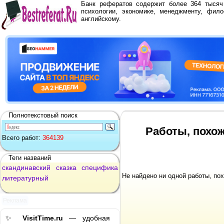
Банк рефератов содержит более 364 тыся
психологии, экономике, менеджменту, фило
английскому.
Полнотекстовый поиск
Работы, похо
Всего работ:
364139
Теги названий
скандинавский
сказка
специфика
Не найдено ни одной работы, по
литературный
Реклама
✨
VisitTime.ru
— удобная