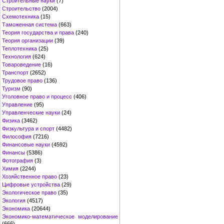
Строительные науки
(7)
Строительство
(2004)
Схемотехника
(15)
Таможенная система
(663)
Теория государства и права
(240)
Теория организации
(39)
Теплотехника
(25)
Технология
(624)
Товароведение
(16)
Транспорт
(2652)
Трудовое право
(136)
Туризм
(90)
Уголовное право и процесс
(406)
Управление
(95)
Управленческие науки
(24)
Физика
(3462)
Физкультура и спорт
(4482)
Философия
(7216)
Финансовые науки
(4592)
Финансы
(5386)
Фотография
(3)
Химия
(2244)
Хозяйственное право
(23)
Цифровые устройства
(29)
Экологическое право
(35)
Экология
(4517)
Экономика
(20644)
Экономико-математическое моделирование
(666)