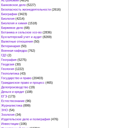
Астрономия
(4814)
Банковское дело
(5227)
Безопасность жизнедеятельности
(2616)
Биографии
(3423)
Биология
(4214)
Биология и химия
(1518)
Биржевое дело
(68)
Ботаника и сельское хоз-во
(2836)
Бухгалтерский учет и аудит
(8269)
Валютные отношения
(50)
Ветеринария
(50)
Военная кафедра
(762)
ГДЗ
(2)
География
(5275)
Геодезия
(30)
Геология
(1222)
Геополитика
(43)
Государство и право
(20403)
Гражданское право и процесс
(465)
Делопроизводство
(19)
Деньги и кредит
(108)
ЕГЭ
(173)
Естествознание
(96)
Журналистика
(899)
ЗНО
(54)
Зоология
(34)
Издательское дело и полиграфия
(476)
Инвестиции
(106)