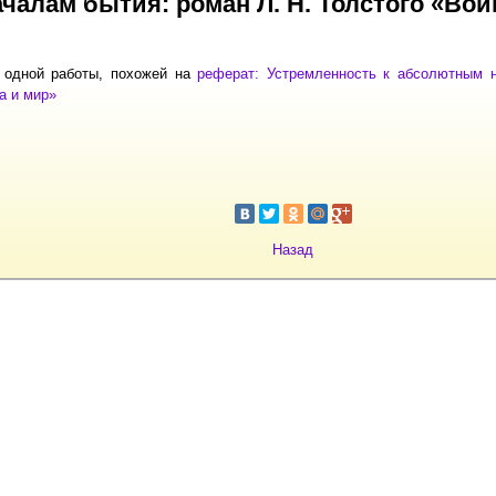
ачалам бытия: роман Л. Н. Толстого «Вой
 одной работы, похожей на
реферат: Устремленность к абсолютным н
а и мир»
Назад