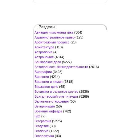
Разделы
Авиация и космонавтика
(304)
Административное право
(123)
Арбитражный процесс
(23)
Архитектура
(113)
Астрология
(4)
Астрономия
(4814)
Банковское дело
(5227)
Безопасность жизнедеятельности
(2616)
Биографии
(3423)
Биология
(4214)
Биология и химия
(1518)
Биржевое дело
(68)
Ботаника и сельское хоз-во
(2836)
Бухгалтерский учет и аудит
(8269)
Валютные отношения
(50)
Ветеринария
(50)
Военная кафедра
(762)
ГДЗ
(2)
География
(5275)
Геодезия
(30)
Геология
(1222)
Геополитика
(43)