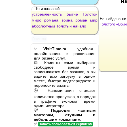
н
Теги названий
устремленность
бытие
Толстой
Не найдено ни
миро
романа
война
роман
мир
Толстого «Войн
абсолютный
Толстый
начало
Реклама
✨
VisitTime.ru
— удобная
онлайн-запись и расписание
для бизнес услуг.
📅 Клиенты сами выбирают
свободное время и
записываются без звонков, а вы
видите всю загрузку в одном
месте, быстро подтверждаете и
переносите визиты.
🕒 Напоминания снижают
количество пропусков, а порядок
в графике экономит время
администратора.
💡
Подходит частным
мастерам, студиям и
небольшим компаниям.
✅
Начать пользоваться сервисом