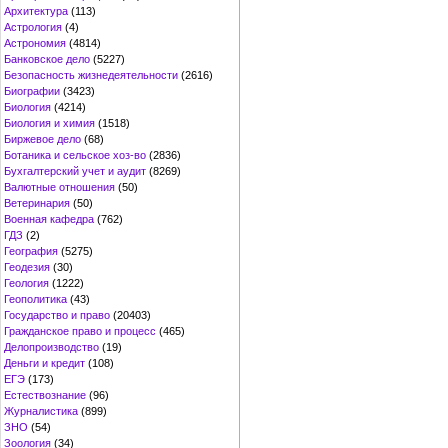
Архитектура
(113)
Астрология
(4)
Астрономия
(4814)
Банковское дело
(5227)
Безопасность жизнедеятельности
(2616)
Биографии
(3423)
Биология
(4214)
Биология и химия
(1518)
Биржевое дело
(68)
Ботаника и сельское хоз-во
(2836)
Бухгалтерский учет и аудит
(8269)
Валютные отношения
(50)
Ветеринария
(50)
Военная кафедра
(762)
ГДЗ
(2)
География
(5275)
Геодезия
(30)
Геология
(1222)
Геополитика
(43)
Государство и право
(20403)
Гражданское право и процесс
(465)
Делопроизводство
(19)
Деньги и кредит
(108)
ЕГЭ
(173)
Естествознание
(96)
Журналистика
(899)
ЗНО
(54)
Зоология
(34)