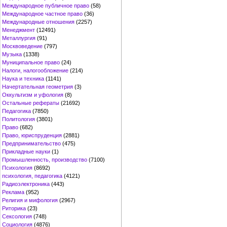
Международное публичное право
(58)
Международное частное право
(36)
Международные отношения
(2257)
Менеджмент
(12491)
Металлургия
(91)
Москвоведение
(797)
Музыка
(1338)
Муниципальное право
(24)
Налоги, налогообложение
(214)
Наука и техника
(1141)
Начертательная геометрия
(3)
Оккультизм и уфология
(8)
Остальные рефераты
(21692)
Педагогика
(7850)
Политология
(3801)
Право
(682)
Право, юриспруденция
(2881)
Предпринимательство
(475)
Прикладные науки
(1)
Промышленность, производство
(7100)
Психология
(8692)
психология, педагогика
(4121)
Радиоэлектроника
(443)
Реклама
(952)
Религия и мифология
(2967)
Риторика
(23)
Сексология
(748)
Социология
(4876)