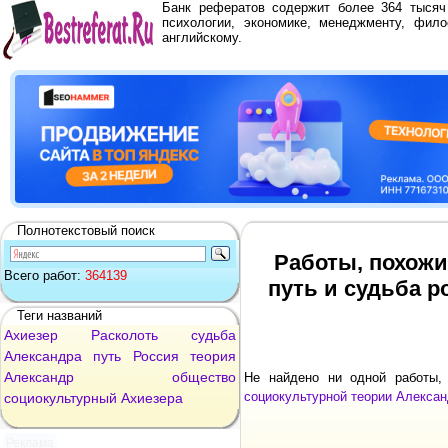
Банк рефератов содержит более 364 тыся
психологии, экономике, менеджменту, фило
английскому.
Полнотекстовый поиск
Работы, похожи
Всего работ:
364139
путь и судьба р
Теги названий
Ахиезер
Расколоть
судьба
Александра
путь
Россия
теория
Александр
общество
Не найдено ни одной работы
социокультурной теории Алекса
социокультурный
Ахиезера
Реклама