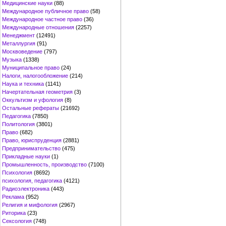
Медицинские науки
(88)
Международное публичное право
(58)
Международное частное право
(36)
Международные отношения
(2257)
Менеджмент
(12491)
Металлургия
(91)
Москвоведение
(797)
Музыка
(1338)
Муниципальное право
(24)
Налоги, налогообложение
(214)
Наука и техника
(1141)
Начертательная геометрия
(3)
Оккультизм и уфология
(8)
Остальные рефераты
(21692)
Педагогика
(7850)
Политология
(3801)
Право
(682)
Право, юриспруденция
(2881)
Предпринимательство
(475)
Прикладные науки
(1)
Промышленность, производство
(7100)
Психология
(8692)
психология, педагогика
(4121)
Радиоэлектроника
(443)
Реклама
(952)
Религия и мифология
(2967)
Риторика
(23)
Сексология
(748)