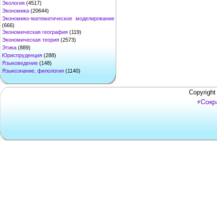
Экология
(4517)
Экономика
(20644)
Экономико-математическое моделирование
(666)
Экономическая география
(119)
Экономическая теория
(2573)
Этика
(889)
Юриспруденция
(288)
Языковедение
(148)
Языкознание, филология
(1140)
Copyright
Сокр
⚡