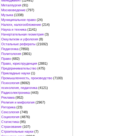
Менеджмент
(12491)
Металлургия
(91)
Москвоведение
(797)
Музыка
(1338)
Муниципальное право
(24)
Налоги, налогообложение
(214)
Наука и техника
(1141)
Начертательная геометрия
(3)
Оккультизм и уфология
(8)
Остальные рефераты
(21692)
Педагогика
(7850)
Политология
(3801)
Право
(682)
Право, юриспруденция
(2881)
Предпринимательство
(475)
Прикладные науки
(1)
Промышленность, производство
(7100)
Психология
(8692)
психология, педагогика
(4121)
Радиоэлектроника
(443)
Реклама
(952)
Религия и мифология
(2967)
Риторика
(23)
Сексология
(748)
Социология
(4876)
Статистика
(95)
Страхование
(107)
Строительные науки
(7)