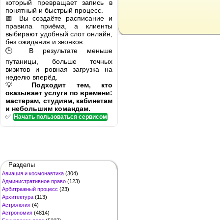
который превращает запись в
понятный и быстрый процесс.
📅 Вы создаёте расписание и
правила приёма, а клиенты
выбирают удобный слот онлайн,
без ожидания и звонков.
🕒 В результате меньше
путаницы, больше точных
визитов и ровная загрузка на
неделю вперёд.
💡
Подходит тем, кто
оказывает услуги по времени:
мастерам, студиям, кабинетам
и небольшим командам.
✅
Начать пользоваться сервисом
Разделы
Авиация и космонавтика
(304)
Административное право
(123)
Арбитражный процесс
(23)
Архитектура
(113)
Астрология
(4)
Астрономия
(4814)