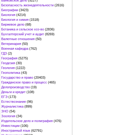
Банковское дело
(5227)
Безопасность жизнедеятельности
(2616)
Биографии
(3423)
Биология
(4214)
Биология и химия
(1518)
Биржевое дело
(68)
Ботаника и сельское хоз-во
(2836)
Бухгалтерский учет и аудит
(8269)
Валютные отношения
(50)
Ветеринария
(50)
Военная кафедра
(762)
ГДЗ
(2)
География
(5275)
Геодезия
(30)
Геология
(1222)
Геополитика
(43)
Государство и право
(20403)
Гражданское право и процесс
(465)
Делопроизводство
(19)
Деньги и кредит
(108)
ЕГЭ
(173)
Естествознание
(96)
Журналистика
(899)
ЗНО
(54)
Зоология
(34)
Издательское дело и полиграфия
(476)
Инвестиции
(106)
Иностранный язык
(62791)