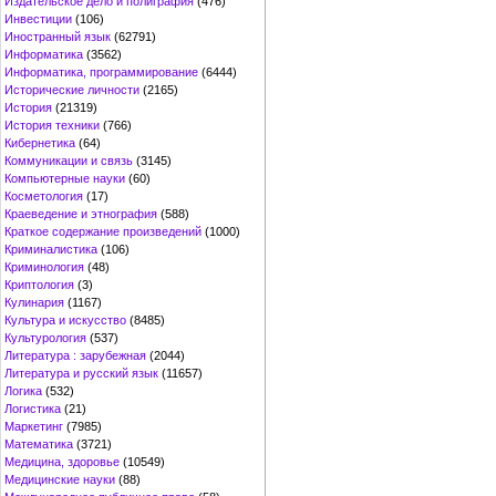
Издательское дело и полиграфия
(476)
Инвестиции
(106)
Иностранный язык
(62791)
Информатика
(3562)
Информатика, программирование
(6444)
Исторические личности
(2165)
История
(21319)
История техники
(766)
Кибернетика
(64)
Коммуникации и связь
(3145)
Компьютерные науки
(60)
Косметология
(17)
Краеведение и этнография
(588)
Краткое содержание произведений
(1000)
Криминалистика
(106)
Криминология
(48)
Криптология
(3)
Кулинария
(1167)
Культура и искусство
(8485)
Культурология
(537)
Литература : зарубежная
(2044)
Литература и русский язык
(11657)
Логика
(532)
Логистика
(21)
Маркетинг
(7985)
Математика
(3721)
Медицина, здоровье
(10549)
Медицинские науки
(88)