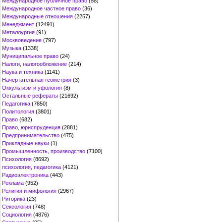
Международное публичное право
(58)
Международное частное право
(36)
Международные отношения
(2257)
Менеджмент
(12491)
Металлургия
(91)
Москвоведение
(797)
Музыка
(1338)
Муниципальное право
(24)
Налоги, налогообложение
(214)
Наука и техника
(1141)
Начертательная геометрия
(3)
Оккультизм и уфология
(8)
Остальные рефераты
(21692)
Педагогика
(7850)
Политология
(3801)
Право
(682)
Право, юриспруденция
(2881)
Предпринимательство
(475)
Прикладные науки
(1)
Промышленность, производство
(7100)
Психология
(8692)
психология, педагогика
(4121)
Радиоэлектроника
(443)
Реклама
(952)
Религия и мифология
(2967)
Риторика
(23)
Сексология
(748)
Социология
(4876)