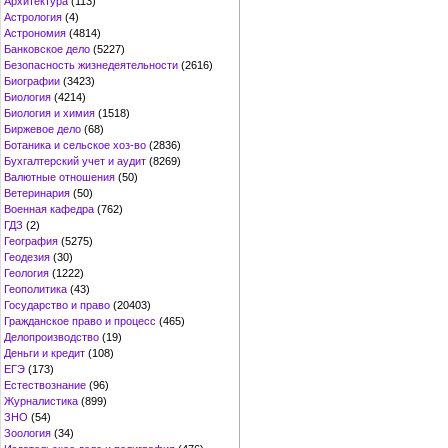
Архитектура
(113)
Астрология
(4)
Астрономия
(4814)
Банковское дело
(5227)
Безопасность жизнедеятельности
(2616)
Биографии
(3423)
Биология
(4214)
Биология и химия
(1518)
Биржевое дело
(68)
Ботаника и сельское хоз-во
(2836)
Бухгалтерский учет и аудит
(8269)
Валютные отношения
(50)
Ветеринария
(50)
Военная кафедра
(762)
ГДЗ
(2)
География
(5275)
Геодезия
(30)
Геология
(1222)
Геополитика
(43)
Государство и право
(20403)
Гражданское право и процесс
(465)
Делопроизводство
(19)
Деньги и кредит
(108)
ЕГЭ
(173)
Естествознание
(96)
Журналистика
(899)
ЗНО
(54)
Зоология
(34)