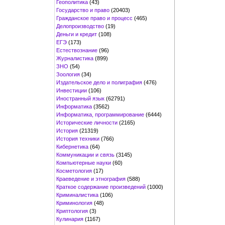
Геополитика
(43)
Государство и право
(20403)
Гражданское право и процесс
(465)
Делопроизводство
(19)
Деньги и кредит
(108)
ЕГЭ
(173)
Естествознание
(96)
Журналистика
(899)
ЗНО
(54)
Зоология
(34)
Издательское дело и полиграфия
(476)
Инвестиции
(106)
Иностранный язык
(62791)
Информатика
(3562)
Информатика, программирование
(6444)
Исторические личности
(2165)
История
(21319)
История техники
(766)
Кибернетика
(64)
Коммуникации и связь
(3145)
Компьютерные науки
(60)
Косметология
(17)
Краеведение и этнография
(588)
Краткое содержание произведений
(1000)
Криминалистика
(106)
Криминология
(48)
Криптология
(3)
Кулинария
(1167)