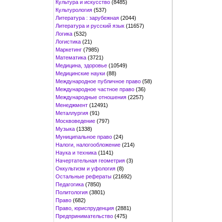
Культура и искусство
(8485)
Культурология
(537)
Литература : зарубежная
(2044)
Литература и русский язык
(11657)
Логика
(532)
Логистика
(21)
Маркетинг
(7985)
Математика
(3721)
Медицина, здоровье
(10549)
Медицинские науки
(88)
Международное публичное право
(58)
Международное частное право
(36)
Международные отношения
(2257)
Менеджмент
(12491)
Металлургия
(91)
Москвоведение
(797)
Музыка
(1338)
Муниципальное право
(24)
Налоги, налогообложение
(214)
Наука и техника
(1141)
Начертательная геометрия
(3)
Оккультизм и уфология
(8)
Остальные рефераты
(21692)
Педагогика
(7850)
Политология
(3801)
Право
(682)
Право, юриспруденция
(2881)
Предпринимательство
(475)