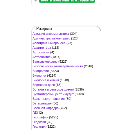
Начать пользоваться сервисом
Разделы
Авиация и космонавтика
(304)
Административное право
(123)
Арбитражный процесс
(23)
Архитектура
(113)
Астрология
(4)
Астрономия
(4814)
Банковское дело
(5227)
Безопасность жизнедеятельности
(2616)
Биографии
(3423)
Биология
(4214)
Биология и химия
(1518)
Биржевое дело
(68)
Ботаника и сельское хоз-во
(2836)
Бухгалтерский учет и аудит
(8269)
Валютные отношения
(50)
Ветеринария
(50)
Военная кафедра
(762)
ГДЗ
(2)
География
(5275)
Геодезия
(30)
Геология
(1222)