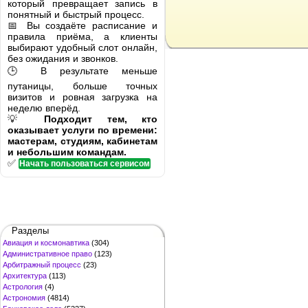
который превращает запись в
понятный и быстрый процесс.
📅 Вы создаёте расписание и
правила приёма, а клиенты
выбирают удобный слот онлайн,
без ожидания и звонков.
🕒 В результате меньше
путаницы, больше точных
визитов и ровная загрузка на
неделю вперёд.
💡
Подходит тем, кто
оказывает услуги по времени:
мастерам, студиям, кабинетам
и небольшим командам.
✅
Начать пользоваться сервисом
Разделы
Авиация и космонавтика
(304)
Административное право
(123)
Арбитражный процесс
(23)
Архитектура
(113)
Астрология
(4)
Астрономия
(4814)