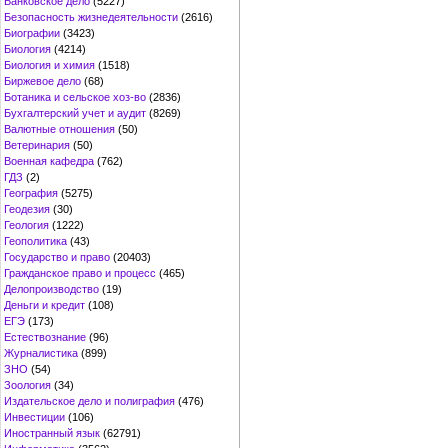
Банковское дело
(5227)
Безопасность жизнедеятельности
(2616)
Биографии
(3423)
Биология
(4214)
Биология и химия
(1518)
Биржевое дело
(68)
Ботаника и сельское хоз-во
(2836)
Бухгалтерский учет и аудит
(8269)
Валютные отношения
(50)
Ветеринария
(50)
Военная кафедра
(762)
ГДЗ
(2)
География
(5275)
Геодезия
(30)
Геология
(1222)
Геополитика
(43)
Государство и право
(20403)
Гражданское право и процесс
(465)
Делопроизводство
(19)
Деньги и кредит
(108)
ЕГЭ
(173)
Естествознание
(96)
Журналистика
(899)
ЗНО
(54)
Зоология
(34)
Издательское дело и полиграфия
(476)
Инвестиции
(106)
Иностранный язык
(62791)