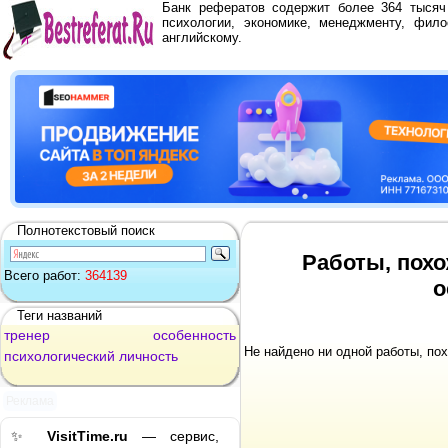
Банк рефератов содержит более 364 тыся
психологии, экономике, менеджменту, фило
английскому.
Полнотекстовый поиск
Работы, похо
Всего работ:
364139
о
Теги названий
тренер
особенность
Не найдено ни одной работы, по
психологический
личность
Реклама
✨
VisitTime.ru
— сервис,