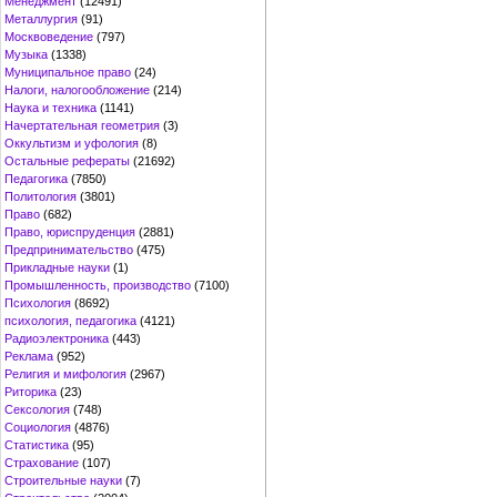
Менеджмент
(12491)
Металлургия
(91)
Москвоведение
(797)
Музыка
(1338)
Муниципальное право
(24)
Налоги, налогообложение
(214)
Наука и техника
(1141)
Начертательная геометрия
(3)
Оккультизм и уфология
(8)
Остальные рефераты
(21692)
Педагогика
(7850)
Политология
(3801)
Право
(682)
Право, юриспруденция
(2881)
Предпринимательство
(475)
Прикладные науки
(1)
Промышленность, производство
(7100)
Психология
(8692)
психология, педагогика
(4121)
Радиоэлектроника
(443)
Реклама
(952)
Религия и мифология
(2967)
Риторика
(23)
Сексология
(748)
Социология
(4876)
Статистика
(95)
Страхование
(107)
Строительные науки
(7)