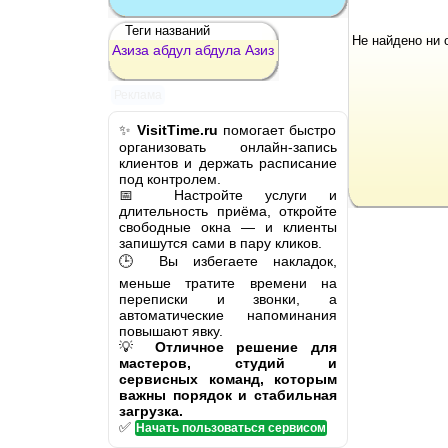
Теги названий
Не найдено ни 
Азиза
абдул
абдула
Азиз
Реклама
✨
VisitTime.ru
помогает быстро
организовать онлайн-запись
клиентов и держать расписание
под контролем.
📅 Настройте услуги и
длительность приёма, откройте
свободные окна — и клиенты
запишутся сами в пару кликов.
🕒 Вы избегаете накладок,
меньше тратите времени на
переписки и звонки, а
автоматические напоминания
повышают явку.
💡
Отличное решение для
мастеров, студий и
сервисных команд, которым
важны порядок и стабильная
загрузка.
✅
Начать пользоваться сервисом