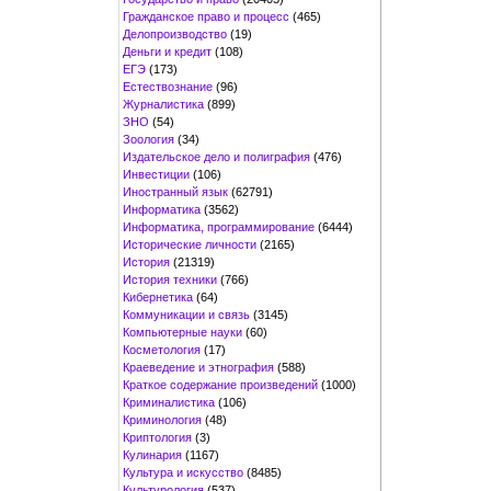
Гражданское право и процесс
(465)
Делопроизводство
(19)
Деньги и кредит
(108)
ЕГЭ
(173)
Естествознание
(96)
Журналистика
(899)
ЗНО
(54)
Зоология
(34)
Издательское дело и полиграфия
(476)
Инвестиции
(106)
Иностранный язык
(62791)
Информатика
(3562)
Информатика, программирование
(6444)
Исторические личности
(2165)
История
(21319)
История техники
(766)
Кибернетика
(64)
Коммуникации и связь
(3145)
Компьютерные науки
(60)
Косметология
(17)
Краеведение и этнография
(588)
Краткое содержание произведений
(1000)
Криминалистика
(106)
Криминология
(48)
Криптология
(3)
Кулинария
(1167)
Культура и искусство
(8485)
Культурология
(537)