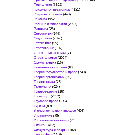
Психология
(8692)
психология, педагогика
(4121)
Радиоэлектроника
(443)
Реклама
(952)
Религия и мифология
(2967)
Риторика
(23)
Сексология
(748)
Социология
(4876)
Статистика
(95)
Страхование
(107)
Строительные науки
(7)
Строительство
(2004)
Схемотехника
(15)
Таможенная система
(663)
Теория государства и права
(240)
Теория организации
(39)
Теплотехника
(25)
Технология
(624)
Товароведение
(16)
Транспорт
(2652)
Трудовое право
(136)
Туризм
(90)
Уголовное право и процесс
(406)
Управление
(95)
Управленческие науки
(24)
Физика
(3462)
Физкультура и спорт
(4482)
Философия
(7216)