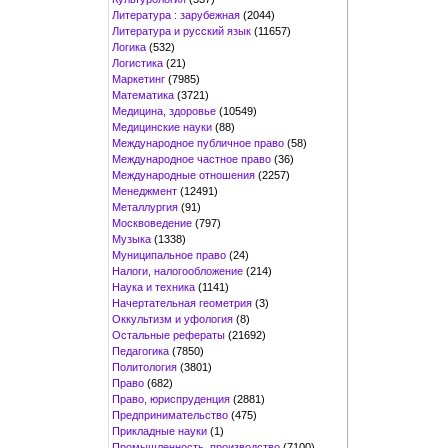
Литература : зарубежная
(2044)
Литература и русский язык
(11657)
Логика
(532)
Логистика
(21)
Маркетинг
(7985)
Математика
(3721)
Медицина, здоровье
(10549)
Медицинские науки
(88)
Международное публичное право
(58)
Международное частное право
(36)
Международные отношения
(2257)
Менеджмент
(12491)
Металлургия
(91)
Москвоведение
(797)
Музыка
(1338)
Муниципальное право
(24)
Налоги, налогообложение
(214)
Наука и техника
(1141)
Начертательная геометрия
(3)
Оккультизм и уфология
(8)
Остальные рефераты
(21692)
Педагогика
(7850)
Политология
(3801)
Право
(682)
Право, юриспруденция
(2881)
Предпринимательство
(475)
Прикладные науки
(1)
Промышленность, производство
(7100)