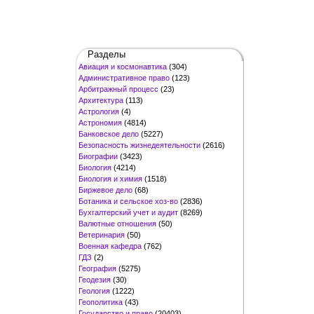
Разделы
Авиация и космонавтика
(304)
Административное право
(123)
Арбитражный процесс
(23)
Архитектура
(113)
Астрология
(4)
Астрономия
(4814)
Банковское дело
(5227)
Безопасность жизнедеятельности
(2616)
Биографии
(3423)
Биология
(4214)
Биология и химия
(1518)
Биржевое дело
(68)
Ботаника и сельское хоз-во
(2836)
Бухгалтерский учет и аудит
(8269)
Валютные отношения
(50)
Ветеринария
(50)
Военная кафедра
(762)
ГДЗ
(2)
География
(5275)
Геодезия
(30)
Геология
(1222)
Геополитика
(43)
Государство и право
(20403)