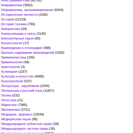
Иностранный язык
(62791)
Информатика
(3562)
Информатика, программирование
(6444)
Исторические личности
(2165)
История
(21319)
История техники
(766)
Кибернетика
(64)
Коммуникации и связь
(3145)
Компьютерные науки
(60)
Косметология
(17)
Краеведение и этнография
(588)
Краткое содержание произведений
(1000)
Криминалистика
(106)
Криминология
(48)
Криптология
(3)
Кулинария
(1167)
Культура и искусство
(8485)
Культурология
(537)
Литература : зарубежная
(2044)
Литература и русский язык
(11657)
Логика
(532)
Логистика
(21)
Маркетинг
(7985)
Математика
(3721)
Медицина, здоровье
(10549)
Медицинские науки
(88)
Международное публичное право
(58)
Международное частное право
(36)