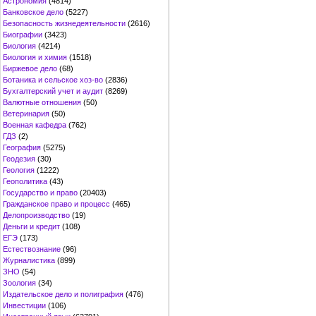
Астрономия
(4814)
Банковское дело
(5227)
Безопасность жизнедеятельности
(2616)
Биографии
(3423)
Биология
(4214)
Биология и химия
(1518)
Биржевое дело
(68)
Ботаника и сельское хоз-во
(2836)
Бухгалтерский учет и аудит
(8269)
Валютные отношения
(50)
Ветеринария
(50)
Военная кафедра
(762)
ГДЗ
(2)
География
(5275)
Геодезия
(30)
Геология
(1222)
Геополитика
(43)
Государство и право
(20403)
Гражданское право и процесс
(465)
Делопроизводство
(19)
Деньги и кредит
(108)
ЕГЭ
(173)
Естествознание
(96)
Журналистика
(899)
ЗНО
(54)
Зоология
(34)
Издательское дело и полиграфия
(476)
Инвестиции
(106)