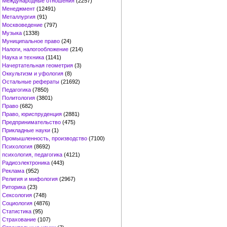
Международные отношения
(2257)
Менеджмент
(12491)
Металлургия
(91)
Москвоведение
(797)
Музыка
(1338)
Муниципальное право
(24)
Налоги, налогообложение
(214)
Наука и техника
(1141)
Начертательная геометрия
(3)
Оккультизм и уфология
(8)
Остальные рефераты
(21692)
Педагогика
(7850)
Политология
(3801)
Право
(682)
Право, юриспруденция
(2881)
Предпринимательство
(475)
Прикладные науки
(1)
Промышленность, производство
(7100)
Психология
(8692)
психология, педагогика
(4121)
Радиоэлектроника
(443)
Реклама
(952)
Религия и мифология
(2967)
Риторика
(23)
Сексология
(748)
Социология
(4876)
Статистика
(95)
Страхование
(107)