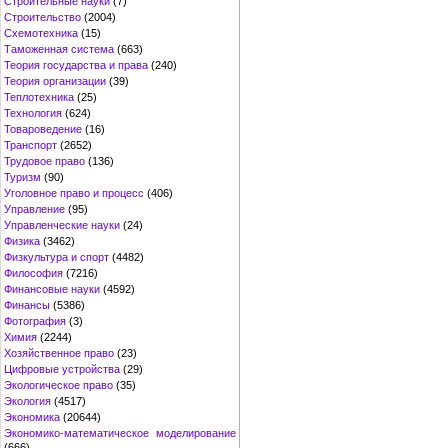
Строительные науки
(7)
Строительство
(2004)
Схемотехника
(15)
Таможенная система
(663)
Теория государства и права
(240)
Теория организации
(39)
Теплотехника
(25)
Технология
(624)
Товароведение
(16)
Транспорт
(2652)
Трудовое право
(136)
Туризм
(90)
Уголовное право и процесс
(406)
Управление
(95)
Управленческие науки
(24)
Физика
(3462)
Физкультура и спорт
(4482)
Философия
(7216)
Финансовые науки
(4592)
Финансы
(5386)
Фотография
(3)
Химия
(2244)
Хозяйственное право
(23)
Цифровые устройства
(29)
Экологическое право
(35)
Экология
(4517)
Экономика
(20644)
Экономико-математическое моделирование
(666)