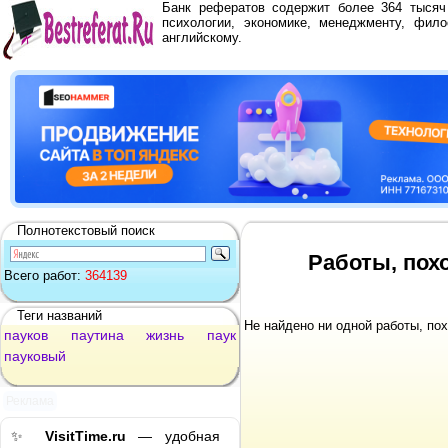
Банк рефератов содержит более 364 тыся
психологии, экономике, менеджменту, фило
английскому.
Полнотекстовый поиск
Работы, пох
Всего работ:
364139
Теги названий
Не найдено ни одной работы, по
пауков
паутина
жизнь
паук
пауковый
Реклама
✨
VisitTime.ru
— удобная