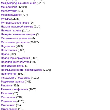
Международные отношения
(2257)
Менеджмент
(12491)
Металлургия
(91)
Москвоведение
(797)
Музыка
(1338)
Муниципальное право
(24)
Налоги, налогообложение
(214)
Наука и техника
(1141)
Начертательная геометрия
(3)
Оккультизм и уфология
(8)
Остальные рефераты
(21692)
Педагогика
(7850)
Политология
(3801)
Право
(682)
Право, юриспруденция
(2881)
Предпринимательство
(475)
Прикладные науки
(1)
Промышленность, производство
(7100)
Психология
(8692)
психология, педагогика
(4121)
Радиоэлектроника
(443)
Реклама
(952)
Религия и мифология
(2967)
Риторика
(23)
Сексология
(748)
Социология
(4876)
Статистика
(95)
Страхование
(107)