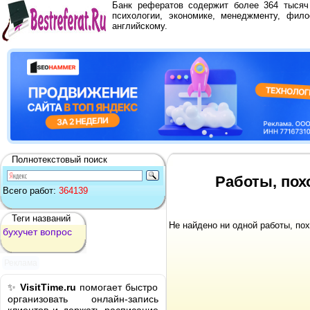
Банк рефератов содержит более 364 тыся
психологии, экономике, менеджменту, фило
английскому.
Полнотекстовый поиск
Работы, пох
Всего работ:
364139
Теги названий
Не найдено ни одной работы, по
бухучет
вопрос
Реклама
✨
VisitTime.ru
помогает быстро
организовать онлайн-запись