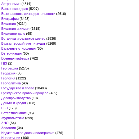
Астрономия
(4814)
Банковское дело
(5227)
Безопасность жизнедеятельности
(2616)
Биографии
(3423)
Биология
(4214)
Биология и химия
(1518)
Биржевое дело
(68)
Ботаника и сельское хоз-во
(2836)
Бухгалтерский учет и аудит
(8269)
Валютные отношения
(50)
Ветеринария
(50)
Военная кафедра
(762)
ГДЗ
(2)
География
(5275)
Геодезия
(30)
Геология
(1222)
Геополитика
(43)
Государство и право
(20403)
Гражданское право и процесс
(465)
Делопроизводство
(19)
Деньги и кредит
(108)
ЕГЭ
(173)
Естествознание
(96)
Журналистика
(899)
ЗНО
(54)
Зоология
(34)
Издательское дело и полиграфия
(476)
Инвестиции
(106)