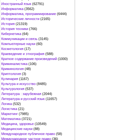
Иностранный язык
(62791)
Информатика
(3562)
Информатика, программирование
(6444)
Исторические личности
(2165)
История
(21319)
История техники
(766)
Кибернетика
(64)
Коммуникации и связь
(3145)
Компьютерные науки
(60)
Косметология
(17)
Краеведение и этнография
(588)
Краткое содержание произведений
(1000)
Криминалистика
(106)
Криминология
(48)
Криптология
(3)
Кулинария
(1167)
Культура и искусство
(8485)
Культурология
(537)
Литература : зарубежная
(2044)
Литература и русский язык
(11657)
Логика
(532)
Логистика
(21)
Маркетинг
(7985)
Математика
(3721)
Медицина, здоровье
(10549)
Медицинские науки
(88)
Международное публичное право
(58)
Международное частное право
(36)