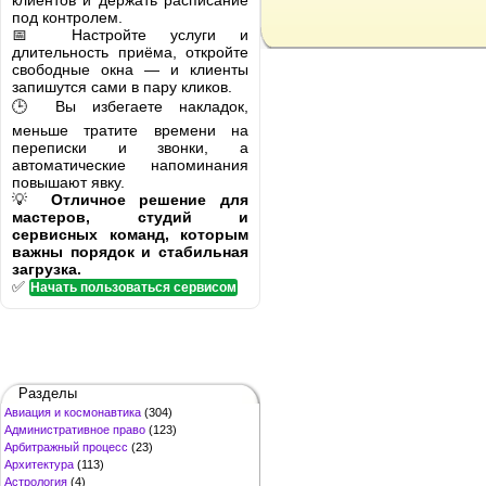
клиентов и держать расписание
под контролем.
📅 Настройте услуги и
длительность приёма, откройте
свободные окна — и клиенты
запишутся сами в пару кликов.
🕒 Вы избегаете накладок,
меньше тратите времени на
переписки и звонки, а
автоматические напоминания
повышают явку.
💡
Отличное решение для
мастеров, студий и
сервисных команд, которым
важны порядок и стабильная
загрузка.
✅
Начать пользоваться сервисом
Разделы
Авиация и космонавтика
(304)
Административное право
(123)
Арбитражный процесс
(23)
Архитектура
(113)
Астрология
(4)