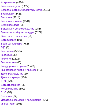
Астрономия
(4814)
Банковское дело
(5227)
Безопасность жизнедеятельности
(2616)
Биографии
(3423)
Биология
(4214)
Биология и химия
(1518)
Биржевое дело
(68)
Ботаника и сельское хоз-во
(2836)
Бухгалтерский учет и аудит
(8269)
Валютные отношения
(50)
Ветеринария
(50)
Военная кафедра
(762)
ГДЗ
(2)
География
(5275)
Геодезия
(30)
Геология
(1222)
Геополитика
(43)
Государство и право
(20403)
Гражданское право и процесс
(465)
Делопроизводство
(19)
Деньги и кредит
(108)
ЕГЭ
(173)
Естествознание
(96)
Журналистика
(899)
ЗНО
(54)
Зоология
(34)
Издательское дело и полиграфия
(476)
Инвестиции
(106)