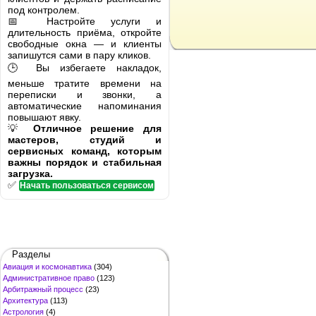
под контролем.
📅 Настройте услуги и
длительность приёма, откройте
свободные окна — и клиенты
запишутся сами в пару кликов.
🕒 Вы избегаете накладок,
меньше тратите времени на
переписки и звонки, а
автоматические напоминания
повышают явку.
💡
Отличное решение для
мастеров, студий и
сервисных команд, которым
важны порядок и стабильная
загрузка.
✅
Начать пользоваться сервисом
Разделы
Авиация и космонавтика
(304)
Административное право
(123)
Арбитражный процесс
(23)
Архитектура
(113)
Астрология
(4)