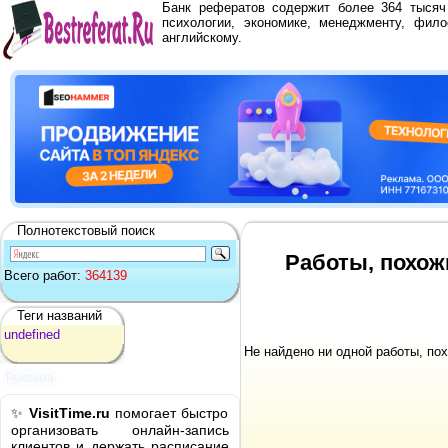
Банк рефератов содержит более 364 тыся
психологии, экономике, менеджменту, фило
английскому.
Полнотекстовый поиск
Работы, похож
Всего работ:
364139
Теги названий
undefined
Не найдено ни одной работы, по
Реклама
✨
VisitTime.ru
помогает быстро
организовать онлайн-запись
клиентов и держать расписание