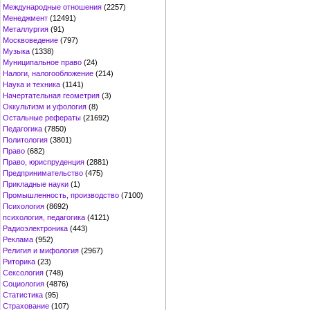
Международные отношения
(2257)
Менеджмент
(12491)
Металлургия
(91)
Москвоведение
(797)
Музыка
(1338)
Муниципальное право
(24)
Налоги, налогообложение
(214)
Наука и техника
(1141)
Начертательная геометрия
(3)
Оккультизм и уфология
(8)
Остальные рефераты
(21692)
Педагогика
(7850)
Политология
(3801)
Право
(682)
Право, юриспруденция
(2881)
Предпринимательство
(475)
Прикладные науки
(1)
Промышленность, производство
(7100)
Психология
(8692)
психология, педагогика
(4121)
Радиоэлектроника
(443)
Реклама
(952)
Религия и мифология
(2967)
Риторика
(23)
Сексология
(748)
Социология
(4876)
Статистика
(95)
Страхование
(107)