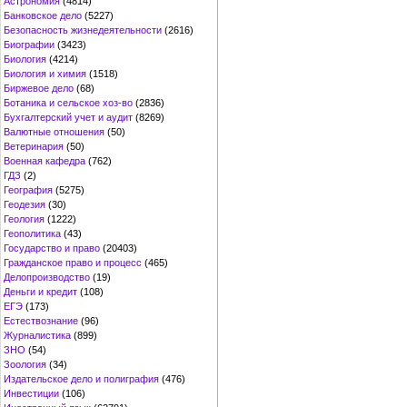
Астрономия
(4814)
Банковское дело
(5227)
Безопасность жизнедеятельности
(2616)
Биографии
(3423)
Биология
(4214)
Биология и химия
(1518)
Биржевое дело
(68)
Ботаника и сельское хоз-во
(2836)
Бухгалтерский учет и аудит
(8269)
Валютные отношения
(50)
Ветеринария
(50)
Военная кафедра
(762)
ГДЗ
(2)
География
(5275)
Геодезия
(30)
Геология
(1222)
Геополитика
(43)
Государство и право
(20403)
Гражданское право и процесс
(465)
Делопроизводство
(19)
Деньги и кредит
(108)
ЕГЭ
(173)
Естествознание
(96)
Журналистика
(899)
ЗНО
(54)
Зоология
(34)
Издательское дело и полиграфия
(476)
Инвестиции
(106)