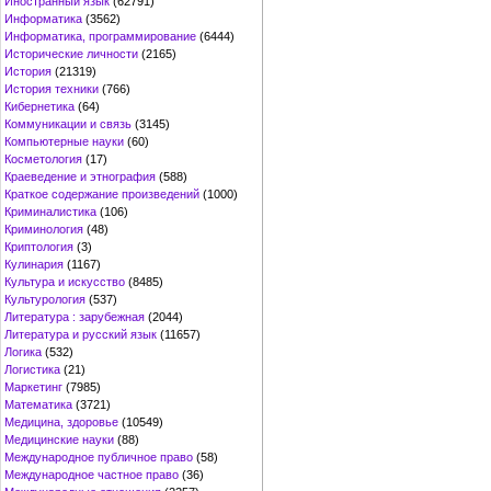
Иностранный язык
(62791)
Информатика
(3562)
Информатика, программирование
(6444)
Исторические личности
(2165)
История
(21319)
История техники
(766)
Кибернетика
(64)
Коммуникации и связь
(3145)
Компьютерные науки
(60)
Косметология
(17)
Краеведение и этнография
(588)
Краткое содержание произведений
(1000)
Криминалистика
(106)
Криминология
(48)
Криптология
(3)
Кулинария
(1167)
Культура и искусство
(8485)
Культурология
(537)
Литература : зарубежная
(2044)
Литература и русский язык
(11657)
Логика
(532)
Логистика
(21)
Маркетинг
(7985)
Математика
(3721)
Медицина, здоровье
(10549)
Медицинские науки
(88)
Международное публичное право
(58)
Международное частное право
(36)