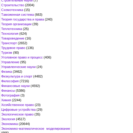
Строительные науки
(7)
Строительство
(2004)
Схемотехника
(15)
Таможенная система
(663)
Теория государства и права
(240)
Теория организации
(39)
Теплотехника
(25)
Технология
(624)
Товароведение
(16)
Транспорт
(2652)
Трудовое право
(136)
Туризм
(90)
Уголовное право и процесс
(406)
Управление
(95)
Управленческие науки
(24)
Физика
(3462)
Физкультура и спорт
(4482)
Философия
(7216)
Финансовые науки
(4592)
Финансы
(5386)
Фотография
(3)
Химия
(2244)
Хозяйственное право
(23)
Цифровые устройства
(29)
Экологическое право
(35)
Экология
(4517)
Экономика
(20644)
Экономико-математическое моделирование
(666)