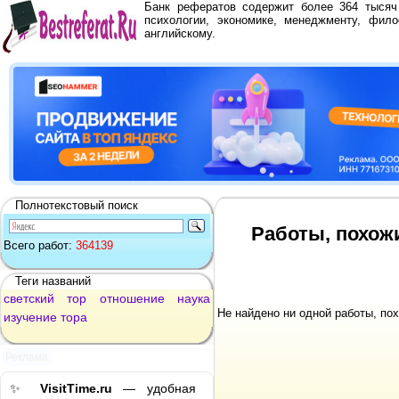
Банк рефератов содержит более 364 тыся
психологии, экономике, менеджменту, фило
английскому.
Полнотекстовый поиск
Работы, похож
Всего работ:
364139
Теги названий
светский
тор
отношение
наука
Не найдено ни одной работы, по
изучение
тора
Реклама
✨
VisitTime.ru
— удобная