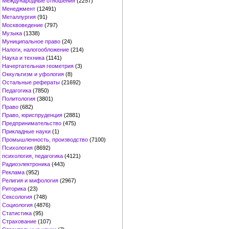
Международные отношения
(2257)
Менеджмент
(12491)
Металлургия
(91)
Москвоведение
(797)
Музыка
(1338)
Муниципальное право
(24)
Налоги, налогообложение
(214)
Наука и техника
(1141)
Начертательная геометрия
(3)
Оккультизм и уфология
(8)
Остальные рефераты
(21692)
Педагогика
(7850)
Политология
(3801)
Право
(682)
Право, юриспруденция
(2881)
Предпринимательство
(475)
Прикладные науки
(1)
Промышленность, производство
(7100)
Психология
(8692)
психология, педагогика
(4121)
Радиоэлектроника
(443)
Реклама
(952)
Религия и мифология
(2967)
Риторика
(23)
Сексология
(748)
Социология
(4876)
Статистика
(95)
Страхование
(107)