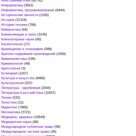
Иностранный язык
(62791)
Информатика
(3562)
Информатика, программирование
(6444)
Исторические личности
(2165)
История
(21319)
История техники
(766)
Кибернетика
(64)
Коммуникации и связь
(3145)
Компьютерные науки
(60)
Косметология
(17)
Краеведение и этнография
(588)
Краткое содержание произведений
(1000)
Криминалистика
(106)
Криминология
(48)
Криптология
(3)
Кулинария
(1167)
Культура и искусство
(8485)
Культурология
(537)
Литература : зарубежная
(2044)
Литература и русский язык
(11657)
Логика
(532)
Логистика
(21)
Маркетинг
(7985)
Математика
(3721)
Медицина, здоровье
(10549)
Медицинские науки
(88)
Международное публичное право
(58)
Международное частное право
(36)