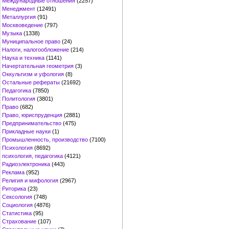
Международные отношения
(2257)
Менеджмент
(12491)
Металлургия
(91)
Москвоведение
(797)
Музыка
(1338)
Муниципальное право
(24)
Налоги, налогообложение
(214)
Наука и техника
(1141)
Начертательная геометрия
(3)
Оккультизм и уфология
(8)
Остальные рефераты
(21692)
Педагогика
(7850)
Политология
(3801)
Право
(682)
Право, юриспруденция
(2881)
Предпринимательство
(475)
Прикладные науки
(1)
Промышленность, производство
(7100)
Психология
(8692)
психология, педагогика
(4121)
Радиоэлектроника
(443)
Реклама
(952)
Религия и мифология
(2967)
Риторика
(23)
Сексология
(748)
Социология
(4876)
Статистика
(95)
Страхование
(107)