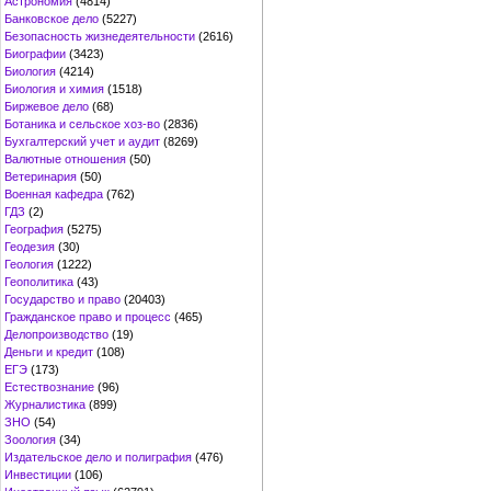
Астрономия
(4814)
Банковское дело
(5227)
Безопасность жизнедеятельности
(2616)
Биографии
(3423)
Биология
(4214)
Биология и химия
(1518)
Биржевое дело
(68)
Ботаника и сельское хоз-во
(2836)
Бухгалтерский учет и аудит
(8269)
Валютные отношения
(50)
Ветеринария
(50)
Военная кафедра
(762)
ГДЗ
(2)
География
(5275)
Геодезия
(30)
Геология
(1222)
Геополитика
(43)
Государство и право
(20403)
Гражданское право и процесс
(465)
Делопроизводство
(19)
Деньги и кредит
(108)
ЕГЭ
(173)
Естествознание
(96)
Журналистика
(899)
ЗНО
(54)
Зоология
(34)
Издательское дело и полиграфия
(476)
Инвестиции
(106)