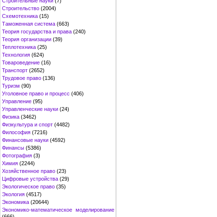
Строительные науки
(7)
Строительство
(2004)
Схемотехника
(15)
Таможенная система
(663)
Теория государства и права
(240)
Теория организации
(39)
Теплотехника
(25)
Технология
(624)
Товароведение
(16)
Транспорт
(2652)
Трудовое право
(136)
Туризм
(90)
Уголовное право и процесс
(406)
Управление
(95)
Управленческие науки
(24)
Физика
(3462)
Физкультура и спорт
(4482)
Философия
(7216)
Финансовые науки
(4592)
Финансы
(5386)
Фотография
(3)
Химия
(2244)
Хозяйственное право
(23)
Цифровые устройства
(29)
Экологическое право
(35)
Экология
(4517)
Экономика
(20644)
Экономико-математическое моделирование
(666)